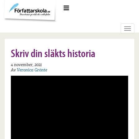
Meny
Toggl
navig
Skriv din släkts historia
4 november, 2021
Av
Veronica Grönte