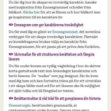
Du lär dig hur du skapar en trovärdig karaktär, kanske
med inspiration från Enneagrammet och/eller från
bildkort.
Klicka här
för att se filmen och hur bildkort kan
ge inspiration till en karaktärs liv.
✏️
Enneagram som ger karaktärerna trovärdighet
Du får med dig en glimt av
Enneagrammet,
det suveräna
verktyget för att skapa trovärdiga karaktärer. Flertalet
av kursdeltagarna brukar välja en karaktär från
Enneagrammet, för att passa på att pröva dess funktion.
✏️
Skrivmallar för att strukturera berättelsen och fängsla
läsaren
Du får under kursen en tydlig vägledning i hur du skriver
korta gestaltande text som levandegör karaktären och
berör läsaren. De ”mallar” som jag designat, får du även
med dig hem och kan fortsätta träna på för att utvecklas
i att skapa bilder med ord för att läsaren ska få möjlighet
att själv tolka och bli fängslad av texten.
✏️ Berättarstruktur & röd tråd för att grovplanera din historia
Dramaturgin
, berättandets grammatik, är
utgångspunkten under kursen. Genom mina egna