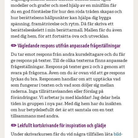
modeller och grafer och med hjälp av en minifilm får
du en god förståelse för hur den röda tråden skapas och
hur berättelsens hållpunkter kan hjälpa dig bygga
spänning, framåtrörelse och rytm. Då får skriva ett
berättelseskelett i min berättarmall. Mallen får du även
med dig hem, för att fortsätta öva och utvecklas.
✏️ Vägledande respons utifrån anpassade frågeställningar
Du tar emot respons från andra kursdeltagare och du får
ge respons på texter. Till de olika texterna finns anpassade
frågeställningar. Respons på texter ges 2 och 2 genom att
svara på frågorna. Även om du är ovan vid att ge respons
lyckas du bra. Responsen handlar om att upptäcka vad
som fungerar i texten och vad som döljer sig mellan
raderna. Inga tillrättavisanden eller förslag på
förändringar. Vi arbetar ju med kladdar! Jag delar hela
tiden in gruppen i nya par. Med dig hem har du insikten
om hur betydelsefullt det är att samtala om en text
tillsammans med andra.
✏️
Lekfullt kortskrivande för inspiration och glädje
Under skrivarkursen får du vid några tillfällen låta
bild-