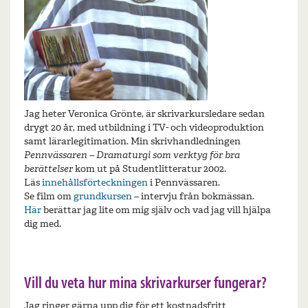
Jag heter Veronica Grönte, är skrivarkursledare sedan
drygt 20 år, med utbildning i TV- och videoproduktion
samt lärarlegitimation. Min skrivhandledningen
Pennvässaren – Dramaturgi som verktyg för bra
berättelser
kom ut på Studentlitteratur 2002.
Läs
innehållsförteckningen
i Pennvässaren.
Se film om
grundkursen
– intervju från bokmässan.
Här
berättar jag lite om mig själv och vad jag vill hjälpa
dig med.
Vill du veta hur mina skrivarkurser fungerar?
Jag ringer gärna upp dig för ett kostnadsfritt