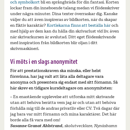
och symbolkort
bli en språngbräda för din fantasi. Korten
lockar fram din inneboende talang medan vi flödesskriver
under några minuter. Dina texter överraskar dig. Kanske
väljer du att även inspireras av bildkorten, när du skapar
en fiktiv karaktär?
Kortlekarna finns att beställa här
och
med hjälp av dem kan du hålla din skrivarlust vid liv, även
när skrivarkursen är avslutad. Ditt eget flödesskrivande
med inspiration från bildkorten blir oljan i ditt
skrivmaskineri.
Vi möts i en slags anonymitet
För att prestationskraven ska minska, eller helst
försvinna, har jag valt att låta alla deltagare vara
anonyma och presentera sig endast med sitt förnamn. Så
här skrev en tidigare kursdeltagare om anonymiteten:
– En enastående upplevelse att utforska mitt skrivande
utan att behöva berätta vem jag är och utan att behöva
förhålla mig till de andras privatliv eller CV. Två dagar där
jag bara var mitt förnamn och mina karaktärer. Det här
borde alla få vara med om!
Susanne Granat Ahlstrand,
skolutvecklare, Nynäshamn