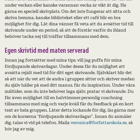
under veckan eller kanske varannan vecka är vikt åt dig. Ha
gärna en speciell skrivplats. Om det inte fungerar att sitta och
skriva hemma, kanske biblioteket eller ett café blir en bra
möjlighet för dig. Låt dina vänner få veta att du avsätter tid till
skrivande under en period, så att de förstår varför du ibland
behöver tacka nej till träffar tillsammans med dem.
Egen skrivtid med maten serverad
Innan jag fortsätter med mina tips, vill jag puffa för mina
fördjupande skrivardagar. Under dessa får du möjlighet att
avsätta rejält med tid för ditt eget skrivande. Självklart blir det
så att när du vet att de andra i gruppen sitter och skriver medan
du själv håller på med ditt manus, får du inspiration. Under våra
måltider, som du inte behöver laga själv, pratar vi skrivande. Du
får även möjlighet till en halvtimmes personlig coachning
tillsammans med mig och varje kväll får du feedback på en kort
text av hela gruppen. Låter detta lockande för dig, läs gärna mer
om de kurserna ”fördjupande skrivardagar”. Innan du anmäler
dig, talas vi vid på telefon. Maila
veronica@forfattarskola.se,
så
hör jag av mig.