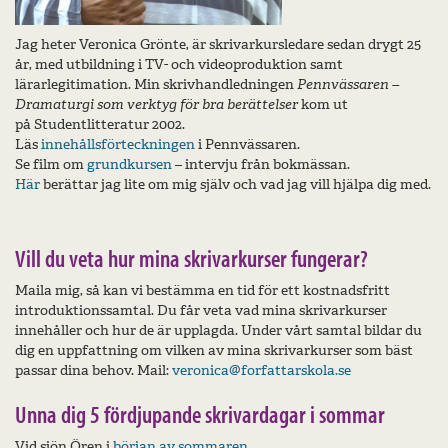
Jag heter Veronica Grönte, är skrivarkursledare sedan drygt 25
år, med utbildning i TV- och videoproduktion samt
lärarlegitimation. Min skrivhandledningen
Pennvässaren –
Dramaturgi som verktyg för bra berättelser
kom ut
på Studentlitteratur 2002.
Läs
innehållsförteckningen
i Pennvässaren.
Se film om
grundkursen
– intervju från bokmässan.
Här
berättar jag lite om mig själv och vad jag vill hjälpa dig med.
Vill du veta hur mina skrivarkurser fungerar?
Maila mig, så kan vi bestämma en tid för ett kostnadsfritt
introduktionssamtal. Du får veta vad mina skrivarkurser
innehåller och hur de är upplagda. Under vårt samtal bildar du
dig en uppfattning om vilken av mina skrivarkurser som bäst
passar dina behov.
Mail:
veronica@forfattarskola.se
Unna dig 5 fördjupande skrivardagar i sommar
Vid sjön Ören i
början av sommaren