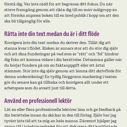
förstå dig. Var inte rädd för att begränsa ditt fokus. Du når
större framgång genom att rikta dig till en snäv målgrupp än
att försöka anpassa boken till en bred publik i hopp om att den
ska bli tillgänglig för alla.
Rätta inte din text medan du är i ditt flöde
Korrigera inte din text medan du skriver den. Tillåt dig att
stanna kvar i flödet. Risken är annars stor att du stör dig själv
och att dina funderingar på vad som är ”rätt” och ”fel” hindrar
dig från att komma vidare i din berättelse. Detsamma gäller när
du börjar fundera på om en faktauppgift eller ett årtal
stämmer. Stör inte dig själv genom att lämna ditt skrivflöde för
denna undersökning! En tydlig färggrann markering i texten
gör du senare kan gå tillbaka och korrigera allt under ett
arbetspass som du avsatt just till detta.
Använd en professionell lektör
Låt en eller flera professionella lektörer läsa och ge feedback på
din berättelse innan du skickar in den till förlag. Själv har jag
tyvärr inte tid att ta mig an hela manus. Däremot hjälper jag
gärna till i inledningsskedet för att diskutera ditt kortfattade