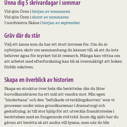
Unna dig 5 skrivardagar i sommar
Vid sjön Ören i
början av sommaren
Vid sjön Ören i
slutet av sommaren
I nordvästra Skåne i
början av september
Gräv där du står
Välj ett ämne som du har ett stort intresse för. Om du är
nybörjare, skriv om sammanhang du känner till, så att du inte
behöver ägna för mycket tid åt research. Många kan vittna om
att arbetet med efterforskning kan bli så övermäktigt att boken
förblir oskriven.
Skapa en överblick av historien
Skapa en struktur över hela din berättelse, där du låter
huvudkaraktären ha ett mål att vandra mot. Min egen
”hinderbana” och den ”befolkade utvecklingskurvan” som vi
processar under mina grundkursenar i dramaturgi och
gestaltning, är till stor hjälp för att utveckla framåtrörelse i
berättelsen med en fungerande röd tråd. Inom dig själv har du
gåvan att berätta så att andra vill lyssna, men när du blir