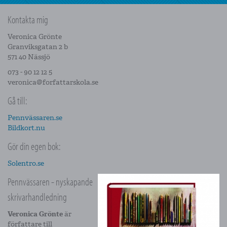
Kontakta mig
Veronica Grönte
Granviksgatan 2 b
571 40 Nässjö
073 - 90 12 12 5
veronica@forfattarskola.se
Gå till:
Pennvässaren.se
Bildkort.nu
Gör din egen bok:
Solentro.se
Pennvässaren - nyskapande
skrivarhandledning
Veronica Grönte
är
författare till