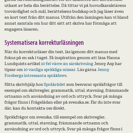
utkast av hela din berättelse. Då tittar vi på huvudkaraktärens
trovärdighet och mål, berättelsens budskap och jag läser även
en kort text från ditt manus. Utifrån den läsningen kan vi bland
annat samtala om hur ditt sätt att skriva har förmåga att
engagera läsaren.
Systematisera korrekturläsningen
När du korrekturläser din text, läs igenom ditt manus med
fokus på en sak i taget. Få inspiration genom att läsa Hanna
Lundquists artikel
10 fel värre än särskrivning
Jenny Asp har
tipsar om
10 vanliga språkliga missar.
Läs gärna
Jenny
Forsbergs intressanta språkbrev
.
Hitta skrivhjälp hos
Språkrådet
som besvarar språkfrågor till
exempel om skrivregler, grammatik, uttal, stavning, främmande
ortnamn och användning av ord och uttryck. Svar på många
frågor finns i Frågelådan eller på svenska.se. Får du inte svar
där, kan du kontakta oss direkt.
Språkfrågor om svenska, till exempel om skrivregler,
grammatik, uttal, stavning, främmande ortnamn och
användning av ord och uttryck. Svar på många frågor finns i