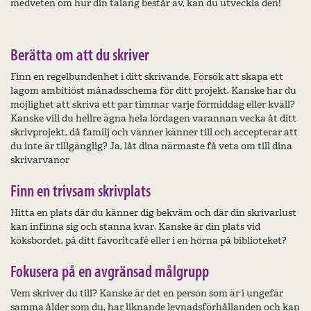
medveten om hur din talang består av, kan du utveckla den!
Berätta om att du skriver
Finn en regelbundenhet i ditt skrivande. Försök att skapa ett
lagom ambitiöst månadsschema för ditt projekt. Kanske har du
möjlighet att skriva ett par timmar varje förmiddag eller kväll?
Kanske vill du hellre ägna hela lördagen varannan vecka åt ditt
skrivprojekt, då familj och vänner känner till och accepterar att
du inte är tillgänglig? Ja, låt dina närmaste få veta om till dina
skrivarvanor
Finn en trivsam skrivplats
Hitta en plats där du känner dig bekväm och där din skrivarlust
kan infinna sig och stanna kvar. Kanske är din plats vid
köksbordet, på ditt favoritcafé eller i en hörna på biblioteket?
Fokusera på en avgränsad målgrupp
Vem skriver du till? Kanske är det en person som är i ungefär
samma ålder som du, har liknande levnadsförhållanden och kan