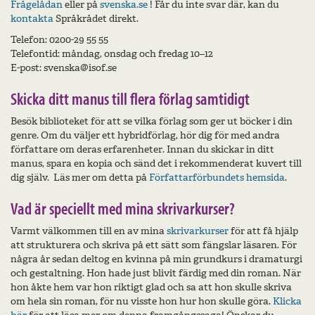
Frågelådan
eller på
svenska.se
! Får du inte svar där, kan du
kontakta
Språkrådet direkt.
Telefon: 0200-29 55 55
Telefontid: måndag, onsdag och fredag 10–12
E-post: svenska@isof.se
Skicka ditt manus till flera förlag samtidigt
Besök biblioteket för att se vilka förlag som ger ut böcker i din
genre. Om du väljer ett hybridförlag, hör dig för med andra
författare om deras erfarenheter. Innan du skickar in ditt
manus, spara en kopia och sänd det i rekommenderat kuvert till
dig själv. Läs mer om detta på
Författarförbundets hemsida
.
Vad är speciellt med mina skrivarkurser?
Varmt välkommen till en av mina
skrivarkurser
för att få hjälp
att strukturera och skriva på ett sätt som fängslar läsaren. För
några år sedan deltog en kvinna på min grundkurs i dramaturgi
och gestaltning. Hon hade just blivit färdig med din roman. När
hon åkte hem var hon riktigt glad och sa att hon skulle skriva
om hela sin roman, för nu visste hon hur hon skulle göra.
Klicka