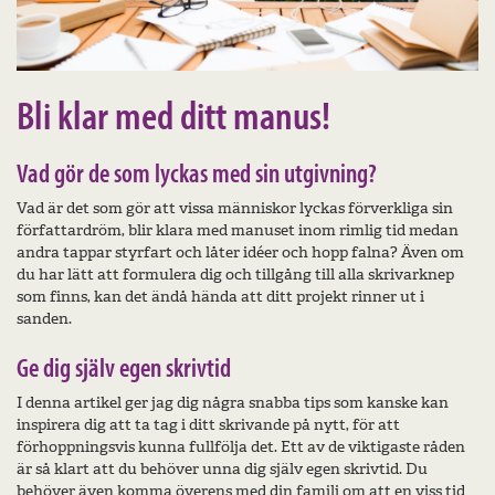
Bli klar med ditt manus!
Vad gör de som lyckas med sin utgivning?
Vad är det som gör att vissa människor lyckas förverkliga sin
författardröm, blir klara med manuset inom rimlig tid medan
andra tappar styrfart och låter idéer och hopp falna? Även om
du har lätt att formulera dig och tillgång till alla skrivarknep
som finns, kan det ändå hända att ditt projekt rinner ut i
sanden.
Ge dig själv egen skrivtid
I denna artikel ger jag dig några snabba tips som kanske kan
inspirera dig att ta tag i ditt skrivande på nytt, för att
förhoppningsvis kunna fullfölja det.
Ett av de viktigaste råden
är så klart att du behöver unna dig själv egen skrivtid. Du
behöver även komma överens med din familj om att en viss tid