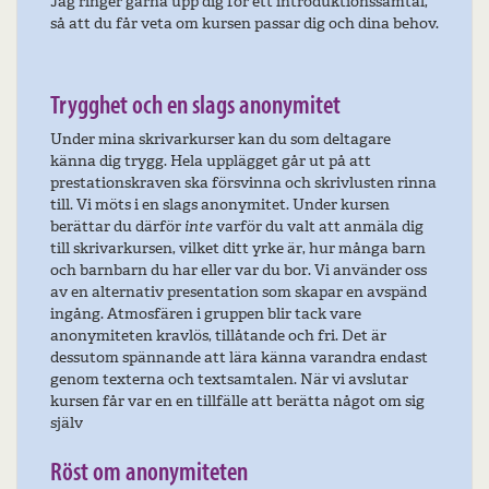
Jag ringer gärna upp dig för ett introduktionssamtal,
så att du får veta om kursen passar dig och dina behov.
Trygghet och en slags anonymitet
Under mina skrivarkurser kan du som deltagare
känna dig trygg. Hela upplägget går ut på att
prestationskraven ska försvinna och skrivlusten rinna
till. Vi möts i en slags anonymitet. Under kursen
berättar du därför
inte
varför du valt att anmäla dig
till skrivarkursen, vilket ditt yrke är, hur många barn
och barnbarn du har eller var du bor. Vi använder oss
av en alternativ presentation som skapar en avspänd
ingång. Atmosfären i gruppen blir tack vare
anonymiteten kravlös, tillåtande och fri. Det är
dessutom spännande att lära känna varandra endast
genom texterna och textsamtalen. När vi avslutar
kursen får var en en tillfälle att berätta något om sig
själv
Röst om anonymiteten