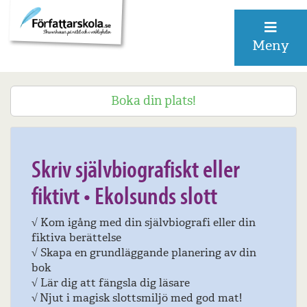
Meny
Boka din plats!
19-22 oktober 2021
Skriv självbiografiskt eller
fiktivt • Ekolsunds slott
√
Kom igång med din självbiografi eller din
fiktiva berättelse
√
Skapa en grundläggande planering av din
bok
√
Lär dig att fängsla dig läsare
√
Njut i magisk slottsmiljö med god mat!