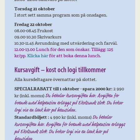
Torsdag 21 oktober
I stort sett samma program som på onsdagen.
Fredag 22 oktober
08.00-08.45 Frukost
09.00-10.30 Skrivarkurs
10.30-11.45 Avrundning med utvärdering och farväl.
12.00-13.00 Lunch för den som önskar. Tillägg: 125
kr/pp.
Klicka här
för att boka denna lunch.
Kursavgift – kost och logi tillkommer
Alla kursdeltagare övernattar på slottet.
SPECIALRABATT till 1 oktober - spara 2000 kr:
2 990
kr (inkl. moms)
Du betalar kursavgiften här. Avgiften för
boende med helpension erläggs på Ekolsunds slott. Du bokar
logi via en länk här på hemsidan.
Standardbiljett :
4 990 kr (inkl. moms)
Du betalar
kursavgiften här. Avgiften för boende med helpension erläggs
på Ekolsunds slott. Du bokar logi via en länk här på
hemsidan.