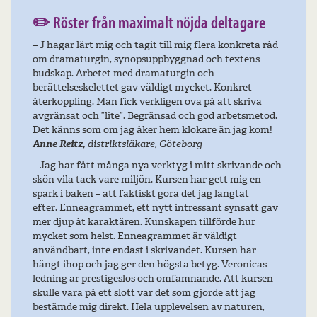
✏️ Röster från maximalt nöjda deltagare
– J hagar lärt mig och tagit till mig flera konkreta råd
om dramaturgin, synopsuppbyggnad och textens
budskap. Arbetet med dramaturgin och
berättelseskelettet gav väldigt mycket. Konkret
återkoppling. Man fick verkligen öva på att skriva
avgränsat och ”lite”. Begränsad och god arbetsmetod.
Det känns som om jag åker hem klokare än jag kom!
Anne Reitz,
distriktsläkare, Göteborg
– Jag har fått många nya verktyg i mitt skrivande och
skön vila tack vare miljön.
Kursen har gett mig en
spark i baken – att faktiskt göra det jag längtat
efter. Enneagrammet, ett nytt intressant synsätt gav
mer djup åt karaktären. Kunskapen tillförde hur
mycket som helst. Enneagrammet är väldigt
användbart, inte endast i skrivandet. Kursen har
hängt ihop och jag ger den högsta betyg. Veronicas
ledning är prestigeslös och omfamnande. Att kursen
skulle vara på ett slott var det som gjorde att jag
bestämde mig direkt. Hela upplevelsen av naturen,