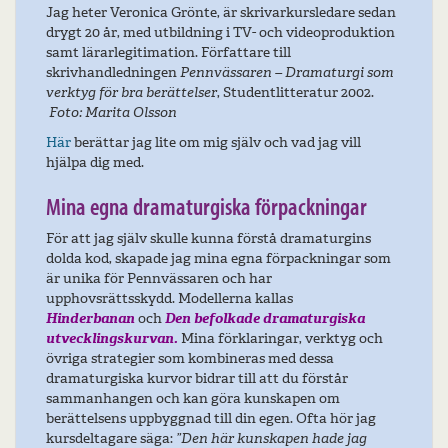
Jag heter Veronica Grönte, är skrivarkursledare sedan
drygt 20 år, med utbildning i TV- och videoproduktion
samt lärarlegitimation. Författare till
skrivhandledningen
Pennvässaren – Dramaturgi som
verktyg för bra berättelser
, Studentlitteratur 2002.
Foto: Marita Olsson
Här
berättar jag lite om mig själv och vad jag vill
hjälpa dig med.
Mina egna dramaturgiska förpackningar
För att jag själv skulle kunna förstå dramaturgins
dolda kod, skapade jag mina egna förpackningar som
är unika för Pennvässaren och har
upphovsrättsskydd. Modellerna kallas
Hinderbanan
och
Den befolkade dramaturgiska
utvecklingskurvan.
Mina förklaringar, verktyg och
övriga strategier som kombineras med dessa
dramaturgiska kurvor bidrar till att du förstår
sammanhangen och kan göra kunskapen om
berättelsens uppbyggnad till din egen. Ofta hör jag
kursdeltagare säga:
”Den här kunskapen hade jag