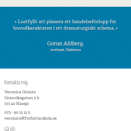
»
Lustfyllt att planera ett händelseförlopp för
»
Kursen var väl genomtänkt och skickligt
huvudkaraktären i ett dramaturgiskt schema.
uppbyggd.
«
«
Göran Ahlberg,
Nanna Kallas,
chef och psykosyntesterapeut, Stockholm
svetsare, Vadstena
Kontakta mig
Veronica Grönte
Granviksgatan 2 b
571 40 Nässjö
073 - 90 12 12 5
veronica@forfattarskola.se
Gå till: