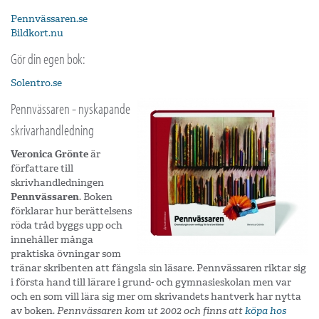
Pennvässaren.se
Bildkort.nu
Gör din egen bok:
Solentro.se
Pennvässaren - nyskapande
skrivarhandledning
Veronica Grönte
är
författare till
skrivhandledningen
Pennvässaren
. Boken
förklarar hur berättelsens
röda tråd byggs upp och
innehåller många
praktiska övningar som
tränar skribenten att fängsla sin läsare. Pennvässaren riktar sig
i första hand till lärare i grund- och gymnasieskolan men var
och en som vill lära sig mer om skrivandets hantverk har nytta
av boken.
Pennvässaren kom ut 2002 och finns att
köpa hos