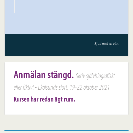
Bjud med en vän:
Anmälan stängd.
Skriv självbiografiskt
eller fiktivt • Ekolsunds slott, 19-22 oktober 2021
Kursen har redan ägt rum.