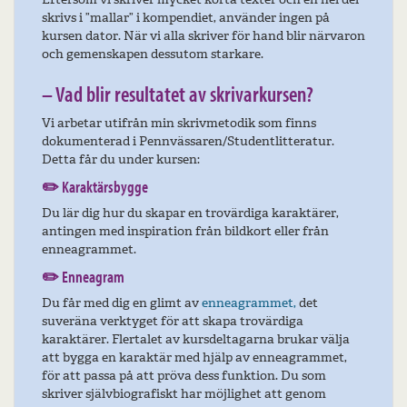
skrivs i ”mallar” i kompendiet, använder ingen på
kursen dator. När vi alla skriver för hand blir närvaron
och gemenskapen dessutom starkare.
– Vad blir resultatet av skrivarkursen?
Vi arbetar utifrån min skrivmetodik som finns
dokumenterad i Pennvässaren/Studentlitteratur.
Detta får du under kursen:
✏️ Karaktärsbygge
Du lär dig hur du skapar en trovärdiga karaktärer,
antingen med inspiration från bildkort eller från
enneagrammet.
✏️
Enneagram
Du får med dig en glimt av
enneagrammet,
det
suveräna verktyget för att skapa trovärdiga
karaktärer. Flertalet av kursdeltagarna brukar välja
att bygga en karaktär med hjälp av enneagrammet,
för att passa på att pröva dess funktion. Du som
skriver självbiografiskt har möjlighet att genom