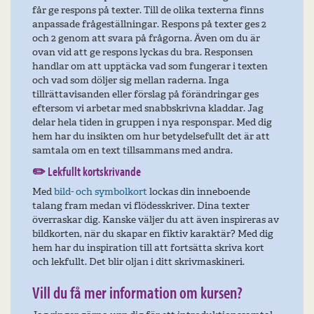
får ge respons på texter. Till de olika texterna finns
anpassade frågeställningar. Respons på texter ges 2
och 2 genom att svara på frågorna. Även om du är
ovan vid att ge respons lyckas du bra. Responsen
handlar om att upptäcka vad som fungerar i texten
och vad som döljer sig mellan raderna. Inga
tillrättavisanden eller förslag på förändringar ges
eftersom vi arbetar med snabbskrivna kladdar. Jag
delar hela tiden in gruppen i nya responspar. Med dig
hem har du insikten om hur betydelsefullt det är att
samtala om en text tillsammans med andra.
✏️
Lekfullt kortskrivande
Med
bild- och symbolkort
lockas din inneboende
talang fram medan vi flödesskriver. Dina texter
överraskar dig. Kanske väljer du att även inspireras av
bildkorten, när du skapar en fiktiv karaktär? Med dig
hem har du inspiration till att fortsätta skriva kort
och lekfullt. Det blir oljan i ditt skrivmaskineri.
Vill du få mer information om kursen?