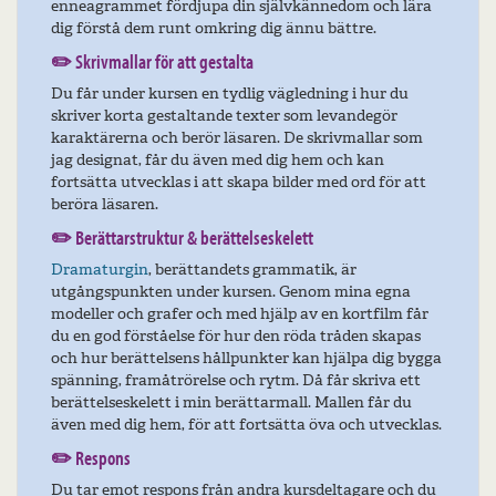
enneagrammet fördjupa din självkännedom och lära
dig förstå dem runt omkring dig ännu bättre.
✏️
Skrivmallar för att gestalta
Du får under kursen en tydlig vägledning i hur du
skriver korta gestaltande texter som levandegör
karaktärerna och berör läsaren. De skrivmallar som
jag designat, får du även med dig hem och kan
fortsätta utvecklas i att skapa bilder med ord för att
beröra läsaren.
✏️
Berättarstruktur & berättelseskelett
Dramaturgin
, berättandets grammatik, är
utgångspunkten under kursen. Genom mina egna
modeller och grafer och med hjälp av en kortfilm får
du en god förståelse för hur den röda tråden skapas
och hur berättelsens hållpunkter kan hjälpa dig bygga
spänning, framåtrörelse och rytm. Då får skriva ett
berättelseskelett i min berättarmall. Mallen får du
även med dig hem, för att fortsätta öva och utvecklas.
✏️
Respons
Du tar emot respons från andra kursdeltagare och du