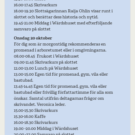
16.00-17.45 Skrivarkurs
18.00-19.30 Slottsägarinnan Raija Ohlin visar runt i
slottet och berättar dess historia och nytid.
19.45-21.00 Middag i Wärdshuset med efterföljande
samvaro på slottet
Onsdag 20 oktober
För dig som är morgontidig rekommenderas en
promenad i arboretumet eller i omgivningarna.
08.00-08.45 Frukost i Wärdshuset
09.00-11.45 Skrivarkurs på slottet
12.00-13.00 Lunch på Wärdshuset
13.00-15.00 Egen tid för promenad, gym, vila eller
bastubad.
13.45-14.45 Egen tid för promenad, gym, vila eller
bastubad eller frivillig författartimme för alla som
önskar. Samtal utifrån deltagarnas frågor om
skrivandet. Veronica leder.
15.00-15.30 Skrivarkurs
15.30-16.00 Kaffe
16.00-18.30 Skrivarkurs
19.00 -20.00 Middag i Wärdshuset
20.00 -22.00 Samvaro på slottet