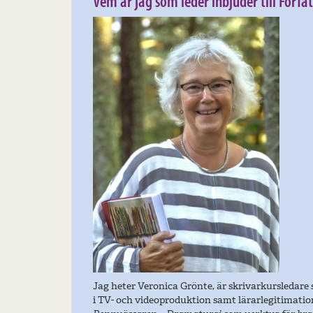
Vem är jag som leder inbjuder till Förf
Jag heter Veronica Grönte, är skrivarkursledare 
i TV- och videoproduktion samt lärarlegitimati