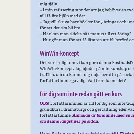
mig själv.
– I min refusering stor det att jag behöver en ty
vill få lite hjälp med det.
– Jag vill skriva barnböcker för 5-åringar och un
för att det ska bli bra.
– När kan man skicka sitt manus till ett förlag?
– Hur gör man för att få läsaren att bli berörd o
WinWin-koncept
Det vore roligt om vi kan göra denna kostnadsfri
WinWin-koncept. Jag bjuder på min kunskap och 
träffen, om du känner dig nöjd, berätta på soci
författartimme gav dig. Vad tror du om det?
För dig som inte redan gått en kurs
OBS!
Författarimmen är till för dig som inte tidi
grundkurs i dramaturgi och gestaltning eller va
författartimme.
Anmälan är bindande med en n
om denna längst ner på sidan.