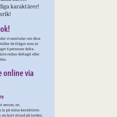
iga karaktärer!
srik!
bok!
 där vi samtalar om dina
täller de frågor som är
gst 6 personer delta.
nte redan deltagit eller
den.
 online via
re
at serum, en
ga in på mina karaktärer.
 en kort stund på jorden.