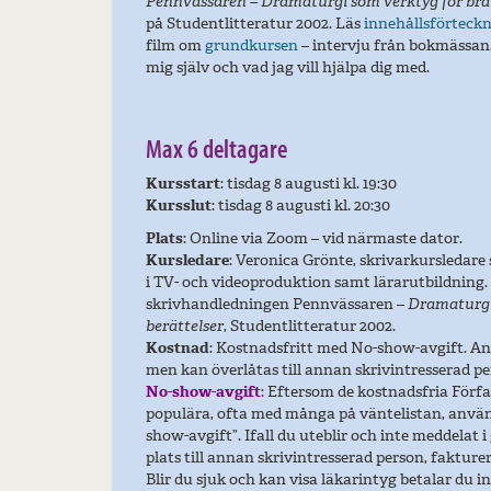
Pennvässaren – Dramaturgi som verktyg för bra
på Studentlitteratur 2002. Läs
innehållsförteck
film om
grundkursen
– intervju från bokmässan
mig själv och vad jag vill hjälpa dig med.
Max 6 deltagare
Kursstart
: tisdag 8 augusti kl. 19:30
Kursslut
: tisdag 8 augusti kl. 20:30
Plats
: Online via Zoom – vid närmaste dator.
Kursledare
: Veronica Grönte, skrivarkursledare
i TV- och videoproduktion samt lärarutbildning. F
skrivhandledningen Pennvässaren –
Dramaturgi
berättelser
, Studentlitteratur 2002.
Kostnad
: Kostnadsfritt med No-show-avgift. A
men kan överlåtas till annan skrivintresserad pe
No-show-avgift
:
Eftersom de kostnadsfria Förf
populära, ofta med många på väntelistan, använ
show-avgift”. Ifall du uteblir och inte meddelat i 
plats till annan skrivintresserad person, fakture
Blir du sjuk och kan visa läkarintyg betalar du i