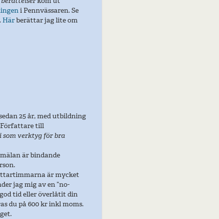
 berättelser
kom ut
ningen
i Pennvässaren. Se
.
Här
berättar jag lite om
 sedan 25 år, med utbildning
örfattare till
 som verktyg för bra
nmälan är bindande
rson.
attartimmarna är mycket
der jag mig av en ”no-
god tid eller överlåtit din
ras du på 600 kr inkl moms.
nget
.