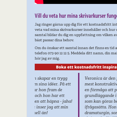
Vill du veta hur mina skrivarkurser fung
Jag ringer gärna upp dig för ett kostnadsfritt i
veta vad mina skrivarkurser innehåller och hur 
samtal bildar du dig en uppfattning om vilken 
bäst passar dina behov.
Om du önskar ett samtal innan det finns en tid a
telefon 073-90 12 12 5. Meddela ditt namn, din mai
hör jag av mig.
Veronica är den person i Skrivarsverig
mest konstruktiva och initierade respo
en förmåga att på ett mjukt sätt poäng
grundläggande i en historia, att konst
som kan göras bättre i en text, utan att
ifrågasätta. Hon bidrar med idéer som 
dramaturgin, som gör att jag kan jobba