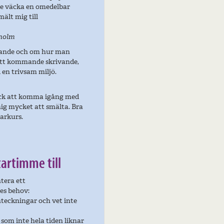
de väcka en omedelbar
ält mig till
kholm
gande och om hur man
 mitt kommande skrivande,
i en trivsam miljö.
kick att komma igång med
mig mycket att smälta. Bra
varkurs.
tartimme till
tera ett
es behov:
anteckningar och vet inte
 som inte hela tiden liknar