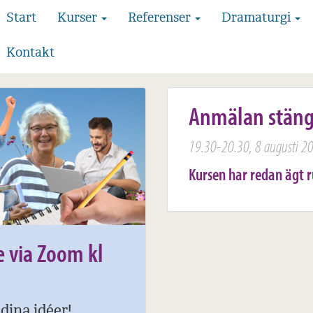
Start
Kurser
Referenser
Dramaturgi
Kontakt
Anmälan stän
19.30-20.30, 8 augusti 2
Kursen har redan ägt 
e via Zoom kl
dina idéer!