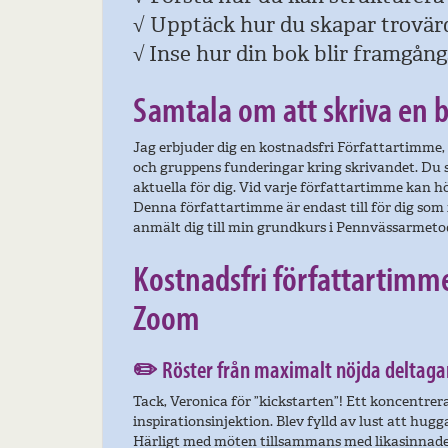
√
Upptäck hur du skapar trovärd
√
Inse hur din bok blir framgång
Samtala om att skriva en 
Jag erbjuder dig en kostnadsfri Författartimme,
och gruppens funderingar kring skrivandet. Du s
aktuella för dig. Vid varje författartimme kan hö
Denna författartimme är endast till för dig som i
anmält dig till min grundkurs i Pennvässarmeto
Kostnadsfri författartimme
Zoom
✏️ Röster från maximalt nöjda deltaga
Tack, Veronica för ”kickstarten”! Ett koncentrer
inspirationsinjektion. Blev fylld av lust att hug
Härligt med möten tillsammans med likasinnade,