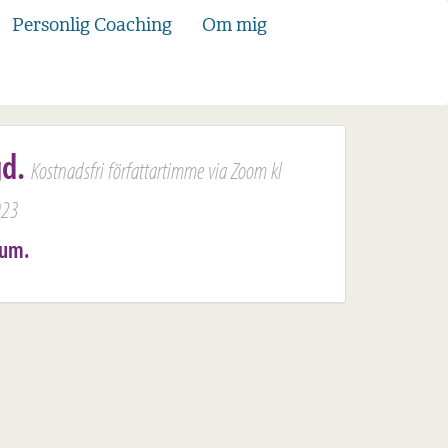
Personlig Coaching
Om mig
gd.
Kostnadsfri författartimme via Zoom kl
023
rum.