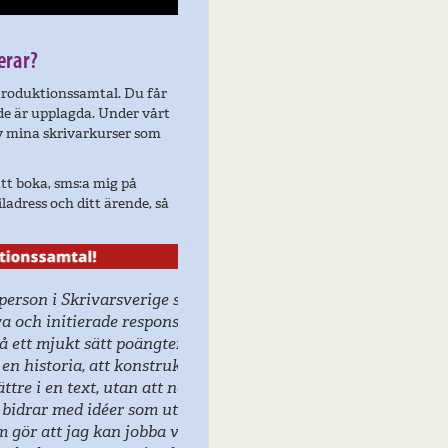
erar?
ntroduktionssamtal. Du får
de är upplagda. Under vårt
av mina skrivarkurser som
tt boka, sms:a mig på
ladress och ditt ärende, så
e som gett mig de
nserna. Veronica har
tera det
ruktivt förmedla vad
 nedvärdera eller
utvecklar
 vidare med mitt