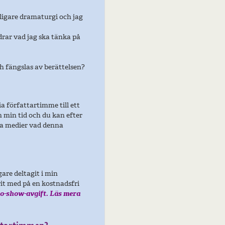
dligare dramaturgi och jag
drar vad jag ska tänka på
ch fängslas av berättelsen?
a författartimme till ett
min tid och du kan efter
ala medier vad denna
gare deltagit i min
rit med på en kostnadsfri
o-show-avgift. Läs mera