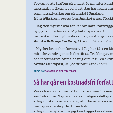
Förvånad att träffen på endast 60 minuter kun
mersmak, nyfikenhet och lust. Jag har redan anm
sommarskrivarkursen på landet i Småland.
Nina Wikström
, operationssjuksköterska, Stoc
– Jag fick mycket nya tankar om karaktärsbyg
bygger en bra historia. Mycket inspiration till
helt enkelt. Trevligt möte i en lagom stor grupp, 
Annika Belfrage Carlberg
, Ekonom, Stockholm
– Mycket bra och informativt! Jag har fått en 
mitt skrivande igen och fortsätta. Träffen gav 
och informativt. Anmälde mig direkt till en skri
Svante Lundqvist,
Miljöarbetare, Stockholm
Klicka här
för att läsa fler referenser.
Så här går en kostnadsfri förfat
Var och en börjar med att under en minut presen
samtalsämne. Några klipp från tidigare deltagar
– Jag vlll skriva en självbiografi. Har en massa 
hur jag ska få ihop det till en bok.
– Jag vill få tips på hur jag kan bygga karaktärer