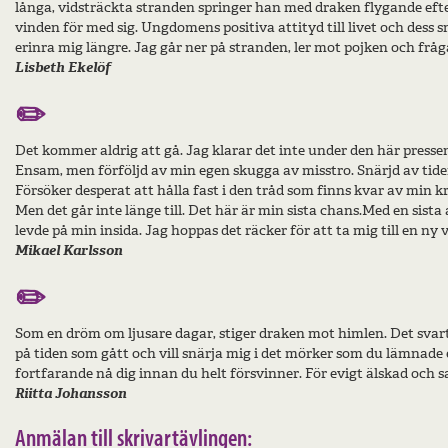
långa, vidsträckta stranden springer han med draken flygande efter 
vinden för med sig. Ungdomens positiva attityd till livet och dess
erinra mig längre. Jag går ner på stranden, ler mot pojken och fråg
Lisbeth Ekelöf
✏️
Det kommer aldrig att gå. Jag klarar det inte under den här presse
Ensam, men förföljd av min egen skugga av misstro. Snärjd av tid
Försöker desperat att hålla fast i den tråd som finns kvar av min kr
Men det går inte länge till. Det här är min sista chans.
Med en sista 
levde på min insida. Jag hoppas det räcker för att ta mig till en ny 
Mikael Karlsson
✏️
Som en dröm om ljusare dagar, stiger draken mot himlen. Det svarta
på tiden som gått och vill snärja mig i det mörker som du lämnade ef
fortfarande nå dig innan du helt försvinner. För evigt älskad och 
Riitta Johansson
Anmälan till skrivartävlingen: