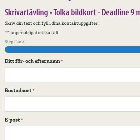
Skrivartävling • Tolka bildkort - Deadline 9
Skriv din text och fyll i dina kontaktuppgifter.
”
” anger obligatoriska fält
*
Steg
1
av
2
Ditt för- och efternamn
*
Bostadsort
*
E-post
*