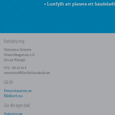
»
Kursen var väl
chef o
Kontakta mig
Veronica Grönte
Granviksgatan 2 b
571 40 Nässjö
073 - 90 12 12 5
veronica@forfattarskola.se
Gå till:
Pennvässaren.se
Bildkort.nu
Gör din egen bok:
Solentro.se