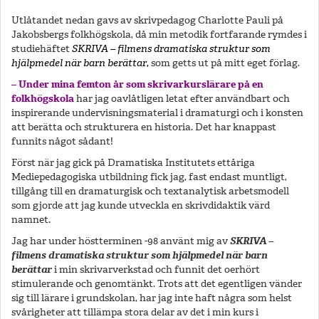
Utlåtandet nedan gavs av skrivpedagog Charlotte Pauli på
Jakobsbergs folkhögskola, då min metodik fortfarande rymdes i
studiehäftet
SKRIVA – filmens dramatiska struktur som
hjälpmedel när barn berättar
,
som getts ut på mitt eget förlag.
– Under mina femton år som skrivarkurslärare på en
folkhögskola
har jag oavlåtligen letat efter användbart och
inspirerande undervisningsmaterial i dramaturgi och i konsten
att berätta och strukturera en historia. Det har knappast
funnits något sådant!
Först när jag gick på Dramatiska Institutets ettåriga
Mediepedagogiska utbildning fick jag, fast endast muntligt,
tillgång till en dramaturgisk och textanalytisk arbetsmodell
som gjorde att jag kunde utveckla en skrivdidaktik värd
namnet.
Jag har under höstterminen -98 använt mig av
SKRIVA –
filmens dramatiska struktur som hjälpmedel när barn
berättar
i min skrivarverkstad och funnit det oerhört
stimulerande och genomtänkt. Trots att det egentligen vänder
sig till lärare i grundskolan, har jag inte haft några som helst
svårigheter att tillämpa stora delar av det i min kurs i