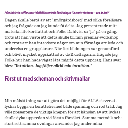
Folke Dahlqvist träffar elever i skolbiblioteket inför föreläsningen ”Operativt tänkande – vad är det?”
Dagen skulle bestå av ett ”smörgårdsbord” med olika föreläsare
och jag frågade om jag kunde få delta. Jag presenterade mitt
material lite kortfattat och Folke Dahlvist sa ”ja” på en gång,
trots att han visste att detta skulle bli min premiär-workshop
och trots att han inte visste något om min förmåga att leda och
undervisa en grupp lärare. När fortbildningen var genomförd
och blivit mycket uppskattad av de 11 deltagarna, frågade jag
Folke hur han hade vågat låta mig få detta uppdrag. Hans svar
blev:
”Intuition. Jag följer alltid min intuition.”
Först ut med scheman och skrivmallar
Min målsättning var att göra det möjligt för ALLA elever att
lyckas bygga en berättelse med både spänning och röd tråd. Jag
ville presentera de viktiga knepen för att känslan av att lyckas
skulle dyka upp redan vid första försöket. Samma metodik och i
stort sett samma övningar använder jag under mina