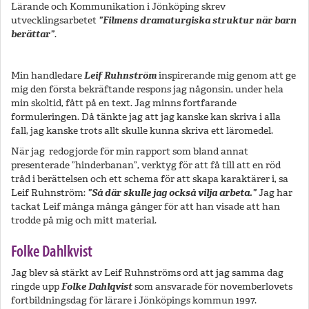
Lärande och Kommunikation i Jönköping skrev
utvecklingsarbetet
”Filmens dramaturgiska struktur när barn
berättar”
.
Min handledare
Leif Ruhnström
inspirerande mig genom att ge
mig den första bekräftande respons jag någonsin, under hela
min skoltid, fått på en text. Jag minns fortfarande
formuleringen. Då tänkte jag att jag kanske kan skriva i alla
fall, jag kanske trots allt skulle kunna skriva ett läromedel.
När jag redogjorde för min rapport som bland annat
presenterade ”hinderbanan”, verktyg för att få till att en röd
tråd i berättelsen och ett schema för att skapa karaktärer i, sa
Leif Ruhnström:
”Så där skulle jag också vilja arbeta.”
Jag har
tackat Leif många många gånger för att han visade att han
trodde på mig och mitt material.
Folke Dahlkvist
Jag blev så stärkt av Leif Ruhnströms ord att jag samma dag
ringde upp
Folke Dahlqvist
som ansvarade för novemberlovets
fortbildningsdag för lärare i Jönköpings kommun 1997.