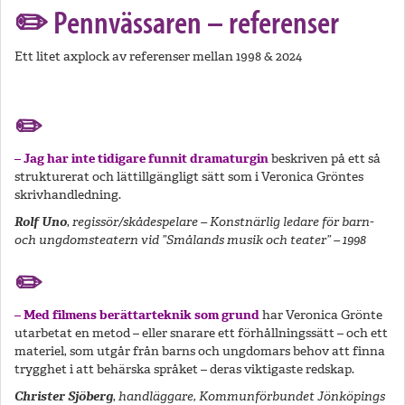
✏️ Pennvässaren – referenser
Ett litet axplock av referenser mellan 1998 & 2024
✏️
– Jag har inte tidigare funnit dramaturgin
beskriven på ett så
strukturerat och lättillgängligt sätt som i Veronica Gröntes
skrivhandledning.
Rolf Uno
,
regissör/skådespelare – Konstnärlig ledare för barn-
och ungdomsteatern vid ”Smålands musik och teater” – 1998
✏️
– Med filmens berättarteknik som grund
har Veronica Grönte
utarbetat en metod – eller snarare ett förhållningssätt – och ett
materiel, som utgår från barns och ungdomars behov att finna
trygghet i att behärska språket – deras viktigaste redskap.
Christer Sjöberg
,
handläggare, Kommunförbundet Jönköpings