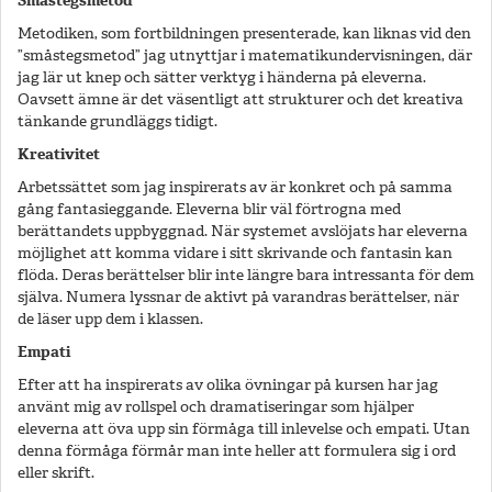
Småstegsmetod
Metodiken, som fortbildningen presenterade, kan liknas vid den
”småstegsmetod” jag utnyttjar i matematikundervisningen, där
jag lär ut knep och sätter verktyg i händerna på eleverna.
Oavsett ämne är det väsentligt att strukturer och det kreativa
tänkande grundläggs tidigt.
Kreativitet
Arbetssättet som jag inspirerats av är konkret och på samma
gång fantasieggande. Eleverna blir väl förtrogna med
berättandets uppbyggnad. När systemet avslöjats har eleverna
möjlighet att komma vidare i sitt skrivande och fantasin kan
flöda. Deras berättelser blir inte längre bara intressanta för dem
själva. Numera lyssnar de aktivt på varandras berättelser, när
de läser upp dem i klassen.
Empati
Efter att ha inspirerats av olika övningar på kursen har jag
använt mig av rollspel och dramatiseringar som hjälper
eleverna att öva upp sin förmåga till inlevelse och empati. Utan
denna förmåga förmår man inte heller att formulera sig i ord
eller skrift.