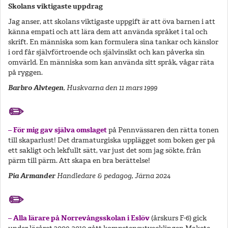
Skolans viktigaste uppdrag
Jag anser, att skolans viktigaste uppgift är att öva barnen i att
känna empati och att lära dem att använda språket i tal och
skrift. En människa som kan formulera sina tankar och känslor
i ord får självförtroende och självinsikt och kan påverka sin
omvärld. En människa som kan använda sitt språk, vågar räta
på ryggen.
Barbro Alvtegen
, Huskvarna den 11 mars 1999
✏️
– För mig gav själva omslaget
på Pennvässaren den rätta tonen
till skaparlust!
Det dramaturgiska upplägget som boken ger på
ett sakligt och lekfullt sätt, var just det som jag sökte, från
pärm till pärm. Att skapa en bra berättelse!
Pia Armander
Handledare & pedagog, Järna 2024
✏️
– Alla lärare på Norrevångsskolan i Eslöv
(årskurs F-6) gick