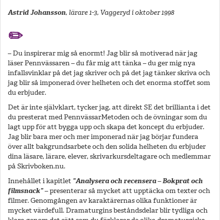
Astrid Johansson
, lärare 1-3, Vaggeryd i oktober 1998
✏️
– Du inspirerar mig så enormt! Jag blir så motiverad när jag
läser Pennvässaren – du får mig att tänka – du ger mig nya
infallsvinklar på det jag skriver och på det jag tänker skriva och
jag blir så imponerad över helheten och det enorma stoffet som
du erbjuder.
Det är inte självklart, tycker jag, att direkt SE det brillianta i det
du presterat med PennvässarMetoden och de övningar som du
lagt upp för att bygga upp och skapa det koncept du erbjuder.
Jag blir bara mer och mer imponerad när jag börjar fundera
över allt bakgrundsarbete och den solida helheten du erbjuder
dina läsare, lärare, elever, skrivarkursdeltagare och medlemmar
på Skrivboken.nu.
Innehållet i kapitlet
”Analysera och recensera – Bokprat och
filmsnack”
– presenterar så mycket att upptäcka om texter och
filmer. Genomgången av karaktärernas olika funktioner är
mycket värdefull. Dramaturgins beståndsdelar blir tydliga och