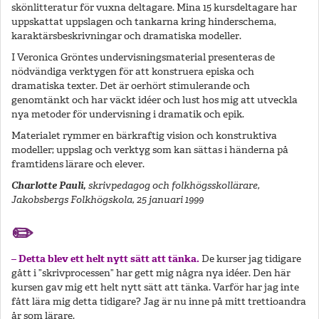
skönlitteratur för vuxna deltagare. Mina 15 kursdeltagare har
uppskattat uppslagen och tankarna kring hinderschema,
karaktärsbeskrivningar och dramatiska modeller.
I Veronica Gröntes undervisningsmaterial presenteras de
nödvändiga verktygen för att konstruera episka och
dramatiska texter. Det är oerhört stimulerande och
genomtänkt och har väckt idéer och lust hos mig att utveckla
nya metoder för undervisning i dramatik och epik.
Materialet rymmer en bärkraftig vision och konstruktiva
modeller; uppslag och verktyg som kan sättas i händerna på
framtidens lärare och elever.
Charlotte Pauli,
skrivpedagog och folkhögsskollärare,
Jakobsbergs Folkhögskola, 25 januari 1999
✏️
– Detta blev ett helt nytt sätt att tänka.
De kurser jag tidigare
gått i ”skrivprocessen” har gett mig några nya idéer. Den här
kursen gav mig ett helt nytt sätt att tänka. Varför har jag inte
fått lära mig detta tidigare? Jag är nu inne på mitt trettioandra
år som lärare.