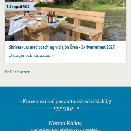
4-8 augusti 2027
Skrivarkurs med coaching vid sjön Ören • Skrivarretreat 2027
Detaljer och anmälan »
Se fler kurser
»
Kursen var väl genomtänkt och skickligt
uppbyggd.
«
Nanna Kallas,
chef och psykosyntesterapeut, Stockholm