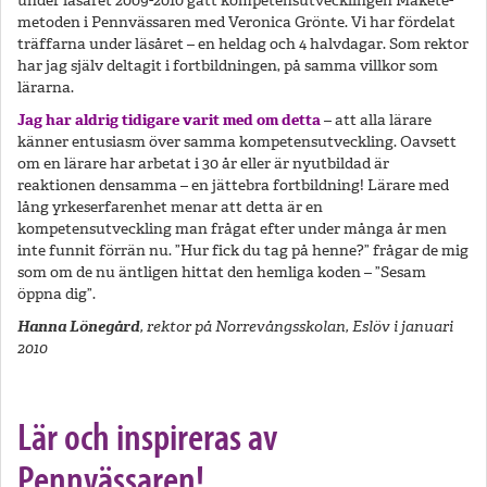
under läsåret 2009-2010 gått kompetensutvecklingen Makete-
metoden i Pennvässaren med Veronica Grönte. Vi har fördelat
träffarna under läsåret – en heldag och 4 halvdagar. Som rektor
har jag själv deltagit i fortbildningen, på samma villkor som
lärarna.
Jag har aldrig tidigare varit med om detta
– att alla lärare
känner entusiasm över samma kompetensutveckling. Oavsett
om en lärare har arbetat i 30 år eller är nyutbildad är
reaktionen densamma – en jättebra fortbildning! Lärare med
lång yrkeserfarenhet menar att detta är en
kompetensutveckling man frågat efter under många år men
inte funnit förrän nu. ”Hur fick du tag på henne?” frågar de mig
som om de nu äntligen hittat den hemliga koden – ”Sesam
öppna dig”.
Hanna Lönegård
, rektor på Norrevångsskolan, Eslöv i januari
2010
Lär och inspireras av
Pennvässaren!