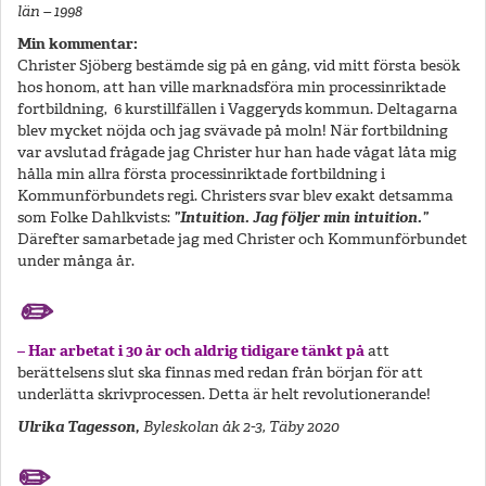
län – 1998
Min kommentar:
Christer Sjöberg bestämde sig på en gång, vid mitt första besök
hos honom, att han ville marknadsföra min processinriktade
fortbildning, 6 kurstillfällen i Vaggeryds kommun. Deltagarna
blev mycket nöjda och jag svävade på moln! När fortbildning
var avslutad frågade jag Christer hur han hade vågat låta mig
hålla min allra första processinriktade fortbildning i
Kommunförbundets regi. Christers svar blev exakt detsamma
som Folke Dahlkvists:
”Intuition. Jag följer min intuition.”
Därefter samarbetade jag med Christer och Kommunförbundet
under många år.
✏️
– Har arbetat i 30 år och aldrig tidigare tänkt på
att
berättelsens slut ska finnas med redan från början för att
underlätta skrivprocessen. Detta är helt revolutionerande!
Ulrika Tagesson,
Byleskolan åk 2-3, Täby 2020
✏️