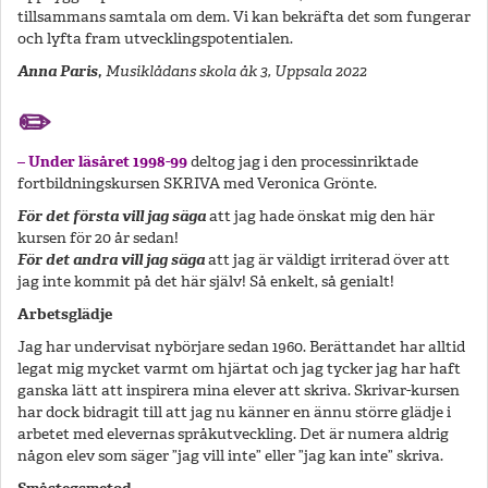
tillsammans samtala om dem. Vi kan bekräfta det som fungerar
och lyfta fram utvecklingspotentialen.
Anna Paris,
Musiklådans skola åk 3, Uppsala 2022
✏️
– Under läsåret 1998-99
deltog jag i den processinriktade
fortbildningskursen SKRIVA med Veronica Grönte.
För det första vill jag säga
att jag hade önskat mig den här
kursen för 20 år sedan!
För det andra vill jag säga
att jag är väldigt irriterad över att
jag inte kommit på det här själv! Så enkelt, så genialt!
Arbetsglädje
Jag har undervisat nybörjare sedan 1960. Berättandet har alltid
legat mig mycket varmt om hjärtat och jag tycker jag har haft
ganska lätt att inspirera mina elever att skriva. Skrivar-kursen
har dock bidragit till att jag nu känner en ännu större glädje i
arbetet med elevernas språkutveckling. Det är numera aldrig
någon elev som säger ”jag vill inte” eller ”jag kan inte” skriva.