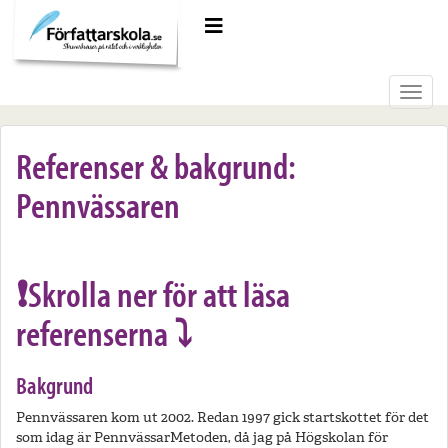
Meny
Toggl
navig
Referenser & bakgrund:
Pennvässaren
❗️Skrolla ner för att läsa
referenserna ⤵️
Bakgrund
Pennvässaren kom ut 2002. Redan 1997 gick startskottet för det
som idag är Pennvässar­­Metoden, då jag på Högskolan för