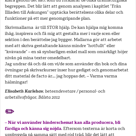
klara genom det sätt som du förklarar de olika dramaturgiska
begreppen. Det blir lätt att genom analysen i kapitlet ”Från
Illiaden till Askungen” upptäcka berättelsens olika delar och
funktioner på ett mer genomgripande plan.
Skrivmallarna är till STOR hjälp. De kan hjälpa mig komma
ihåg, inspirera och få mig att gestalta mer i varje scen eller
sektion i den berättelse jag bygger. Mallarna gör att arbetet
med att skriva gestaltande känns mindre ”hotfullt” eller
”kvävande” – en så synbarligen enkel mall som omärkligt höjer
nivån på mina texter omedelbart.
Jag undrar då och då om vi/de som använder din bok och dina
övningar på skrivarkurser inser hur gediget och genomarbetat
ditt material de facto är…. jag hoppas det. – Varma varma
hälsningar!
Elisabeth Karlehav
, beteendevetare / personal- och
arbetslivsfrågor, Bålsta 2012
✏️
– När vi använder hinderschemat kan alla producera, bli
färdiga och känna sig nöjda
. Eftersom texterna är korta och
uppbyggda på samma sätt med röd tråd, blir det lätt att