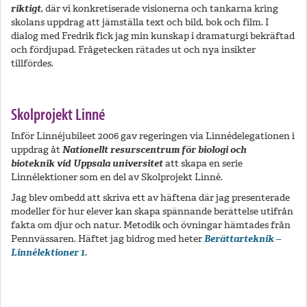
riktigt
, där vi konkretiserade visionerna och tankarna kring
skolans uppdrag att jämställa text och bild, bok och film. I
dialog med Fredrik fick jag min kunskap i dramaturgi bekräftad
och fördjupad. Frågetecken rätades ut och nya insikter
tillfördes.
Skolprojekt Linné
Inför Linnéjubileet 2006 gav regeringen via Linnédelegationen i
uppdrag åt
Nationellt resurscentrum för biologi och
bioteknik vid Uppsala universitet
att skapa en serie
Linnélektioner som en del av Skolprojekt Linné.
Jag blev ombedd att skriva ett av häftena där jag presenterade
modeller för hur elever kan skapa spännande berättelse utifrån
fakta om djur och natur. Metodik och övningar hämtades från
Pennvässaren. Häftet jag bidrog med heter
Berättarteknik –
Linnélektioner 1
.