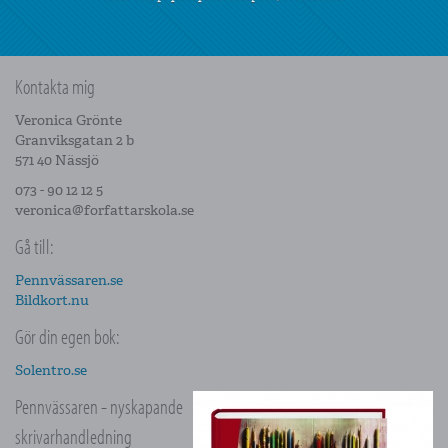
Kontakta mig
Veronica Grönte
Granviksgatan 2 b
571 40 Nässjö
073 - 90 12 12 5
veronica@forfattarskola.se
Gå till:
Pennvässaren.se
Bildkort.nu
Gör din egen bok:
Solentro.se
Pennvässaren - nyskapande
skrivarhandledning