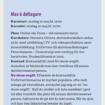
Max 6 deltagare
Kursstart
: onsdag 10 maj kl. 19:00
Kursslut
: onsdag 10 maj kl. 20:00
Plats
: Online via Zoom – vid närmaste dator.
Kursledare
: Veronica Grönte, skrivarkursledare sedan
25 år, med utbildning i TV- och videoproduktion samt
lärarutbildning. Författare till skrivhandledningen
Pennvässaren –
Dramaturgi som verktyg för bra
berättelser
, Studentlitteratur 2002.
Kostnad
: Kostnadsfritt med No-show-avgift.
Anmälan är bindande men kan överlåtas till annan
skrivintresserad person.
No-show-avgift
:
Eftersom de kostnadsfria
Författartimmarna är mycket populära, ofta med
många på väntelistan, använder jag mig av en ”no-
show-avgift”. Ifall du uteblir och inte meddelat i god
tid eller överlåtit din plats till annan skrivintresserad
person, faktureras du på 600 kr inkl moms. Blir du sjuk
och kan visa läkarintyg betalar du inget
.