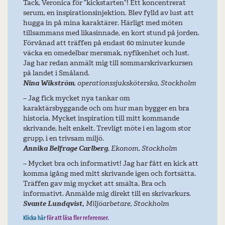
Tack, Veronica för ”kickstarten”! Ett koncentrerat
serum, en inspirationsinjektion. Blev fylld av lust att
hugga in på mina karaktärer. Härligt med möten
tillsammans med likasinnade, en kort stund på jorden.
Förvånad att träffen på endast 60 minuter kunde
väcka en omedelbar mersmak, nyfikenhet och lust.
Jag har redan anmält mig till sommarskrivarkursen
på landet i Småland.
Nina Wikström
, operationssjuksköterska, Stockholm
– Jag fick mycket nya tankar om
karaktärsbyggande och om hur man bygger en bra
historia. Mycket inspiration till mitt kommande
skrivande, helt enkelt. Trevligt möte i en lagom stor
grupp, i en trivsam miljö.
Annika Belfrage Carlberg
, Ekonom, Stockholm
– Mycket bra och informativt! Jag har fått en kick att
komma igång med mitt skrivande igen och fortsätta.
Träffen gav mig mycket att smälta. Bra och
informativt. Anmälde mig direkt till en skrivarkurs.
Svante Lundqvist,
Miljöarbetare, Stockholm
Klicka här
för att läsa fler referenser.