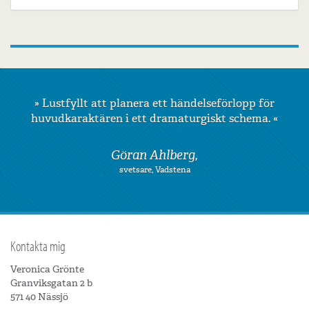
»
Lustfyllt att planera ett händelseförlopp för
»
Kursen var väl genomtänkt och skickligt
huvudkaraktären i ett dramaturgiskt schema.
uppbyggd.
«
«
Göran Ahlberg,
Nanna Kallas,
chef och psykosyntesterapeut, Stockholm
svetsare, Vadstena
Kontakta mig
Veronica Grönte
Granviksgatan 2 b
571 40 Nässjö