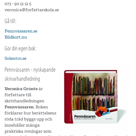
073 - 90 12 12 5
veronica@forfattarskola.se
Gå till:
Pennvässaren.se
Bildkort.nu
Gör din egen bok:
Solentro.se
Pennvässaren - nyskapande
skrivarhandledning
Veronica Grönte
är
författare till
skrivhandledningen
Pennvässaren
. Boken
förklarar hur berättelsens
röda tråd byggs upp och
innehåller många
praktiska övningar som