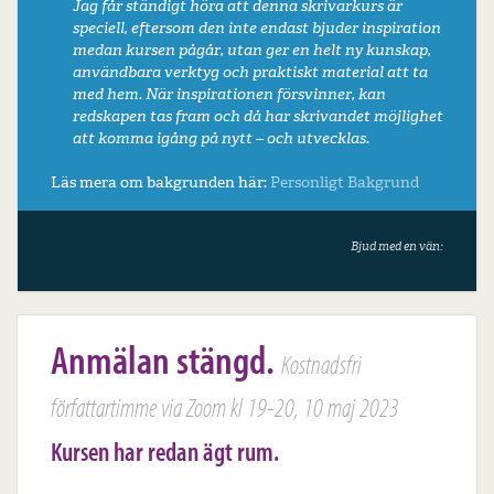
Jag får ständigt höra att denna skrivarkurs är
speciell, eftersom den inte endast bjuder inspiration
medan kursen pågår, utan ger en helt ny kunskap,
användbara verktyg och praktiskt material att ta
med hem. När inspirationen försvinner, kan
redskapen tas fram och då har skrivandet möjlighet
att komma igång på nytt – och utvecklas.
Läs mera om bakgrunden här:
Personligt
Bakgrund
Bjud med en vän:
Anmälan stängd.
Kostnadsfri
författartimme via Zoom kl 19-20, 10 maj 2023
Kursen har redan ägt rum.