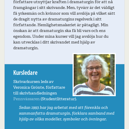
författare utnyttjar kraften i dramaturgin för att nå
framgångar i sitt skrivande. Men, tyvärr är det väldigt
få yrkesmän och kvinnor som vill avslöja på vilket sätt
de dragit nytta av dramaturgins regelverk i sitt
författande. Hemlighetsmakeriet är påtagligt. Min
önskan är att dramaturgin ska få bli vars och ens
egendom. Under mina kurser vill jag avslöja hur du
kan utvecklas i ditt skrivandet med hjälp av
dramaturgin.
Kursledare
Skrivarkursen leds av
Veronica Grönte, författare
till skrivhandledningen
Pennvässaren
(Studentlitteratur).
Sedan 1993 har jag arbetat med att förenkla och
sammanfatta dramaturgin, förklara samband med
hjälp av olika modeller, symboler och övningar.