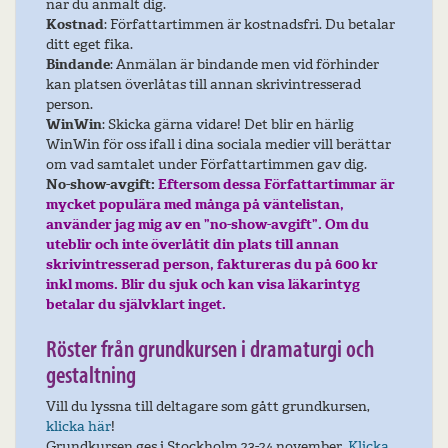
när du anmält dig.
Kostnad
: Författartimmen är kostnadsfri. Du betalar
ditt eget fika.
Bindande
: Anmälan är bindande men vid förhinder
kan platsen överlåtas till annan skrivintresserad
person.
WinWin
: Skicka gärna vidare! Det blir en härlig
WinWin för oss ifall i dina sociala medier vill berättar
om vad samtalet under Författartimmen gav dig.
No-show-avgift:
Eftersom dessa Författartimmar är
mycket populära med många på väntelistan,
använder jag mig av en ”no-show-avgift”. Om du
uteblir och inte överlåtit din plats till annan
skrivintresserad person, faktureras du på 600 kr
inkl moms. Blir du sjuk och kan visa läkarintyg
betalar du självklart inget.
Röster från grundkursen i dramaturgi och
gestaltning
Vill du lyssna till deltagare som gått grundkursen,
klicka här
!
Grundkursen ges i Stockholm 23-24 november.
Klicka