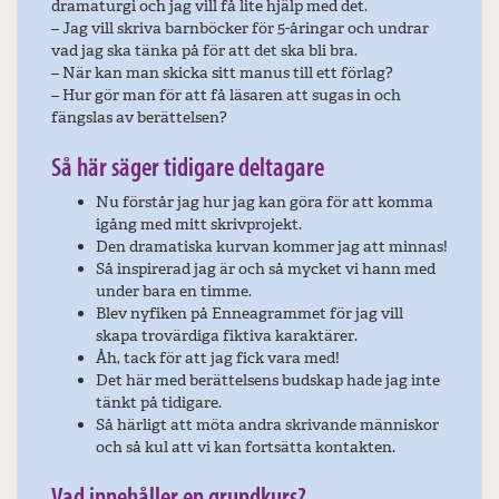
dramaturgi och jag vill få lite hjälp med det.
– Jag vill skriva barnböcker för 5-åringar och undrar
vad jag ska tänka på för att det ska bli bra.
– När kan man skicka sitt manus till ett förlag?
– Hur gör man för att få läsaren att sugas in och
fängslas av berättelsen?
Så här säger tidigare deltagare
Nu förstår jag hur jag kan göra för att komma
igång med mitt skrivprojekt.
Den dramatiska kurvan kommer jag att minnas!
Så inspirerad jag är och så mycket vi hann med
under bara en timme.
Blev nyfiken på Enneagrammet för jag vill
skapa trovärdiga fiktiva karaktärer.
Åh, tack för att jag fick vara med!
Det här med berättelsens budskap hade jag inte
tänkt på tidigare.
Så härligt att möta andra skrivande människor
och så kul att vi kan fortsätta kontakten.
Vad innehåller en grundkurs?