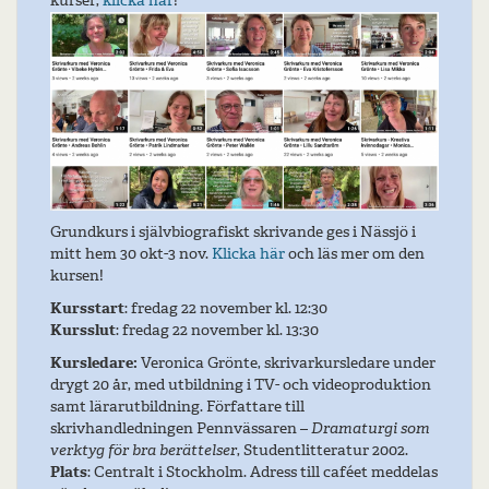
kurser,
klicka här
!
Grundkurs i självbiografiskt skrivande ges i Nässjö i
mitt hem 30 okt-3 nov.
Klicka här
och läs mer om den
kursen!
Kursstart
: fredag 22 november kl. 12:30
Kursslut
: fredag 22 november kl. 13:30
Kursledare:
Veronica Grönte, skrivarkursledare under
drygt 20 år, med utbildning i TV- och videoproduktion
samt lärarutbildning. Författare till
skrivhandledningen Pennvässaren –
Dramaturgi som
verktyg för bra berättelser
, Studentlitteratur 2002.
Plats
: Centralt i Stockholm. Adress till caféet meddelas