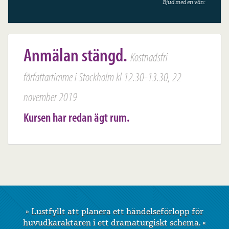
Bjud med en vän:
Anmälan stängd.
Kostnadsfri
författartimme i Stockholm kl 12.30-13.30, 22
november 2019
Kursen har redan ägt rum.
»
Lustfyllt att planera ett händelseförlopp för
huvudkaraktären i ett dramaturgiskt schema.
«