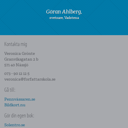
Göran Ahlberg,
svetsare, Vadstena
Kontakta mig
Veronica Grönte
Granviksgatan 2 b
571 40 Nässjö
073 - 90 12 12 5
veronica@forfattarskola.se
Gå till:
Pennvässaren.se
Bildkort.nu
Gör din egen bok:
Solentro.se