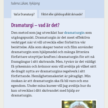
Vad är Dramaturgi?
Fiktivt eller självbiografiskt skrivande?
Dramaturgi – vad är det?
Den metod som jag utvecklat har
dramaturgin
som
utgångspunkt. Dramaturgin är det mest effektiva
verktyget när vi vill utveckla eller förbättra vår
berättelse. Alla som skapar teater och film använder
dramaturgin som hjälpmedel och många litterära
författare utnyttjar kraften i dramaturgin för att nå
framgångar i sitt skrivande. Men, tyvärr är det väldigt
få yrkesmän och kvinnor som vill avslöja på vilket sätt
de dragit nytta av dramaturgins regelverk i sitt
författande. Hemlighetsmakeriet är påtagligt. Min
önskan är att dramaturgin ska få bli vars och ens
egendom. Under mina kurser vill jag avslöja hur du
kan utvecklas i ditt skrivandet med hjälp av
dramaturgin.