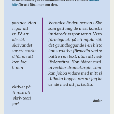
här
för att läsa mer om den.
Veronica är den person i Skrivarsverige
som gett mig de mest konstruktiva och
initierade responserna. Veronica har en
förmåga att på ett mjukt sätt poängtera
det grundläggande i en historia, att
konstruktivt förmedla vad som kan göras
bättre i en text, utan att nedvärdera eller
ifrågasätta. Hon bidrar med idéer som
utvecklar dramaturgin, som gör att jag
kan jobba vidare med mitt skrivande, få
tillbaka hoppet om att jag kan och att det
är idé med att fortsätta.
Anders Strigén
, revisor, Hyssna