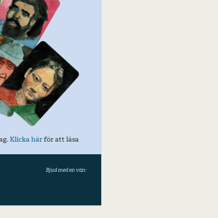
ag.
Klicka här
för att läsa
Bjud med en vän: