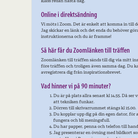
klass redan nästa dag.
Online i direktsändning
Vi möts i Zoom. Det är enkelt att komma in till 
Jag skickar en länk och det enda du behöver göra 
instruktionerna och du är framme!
Så här får du Zoomlänken till träffen
Zoomlänken till träffen sänds till dig via mitt 
före träffen och troligen även samma dag. Du ka
avregistrera dig från inspirationsbrevet.
Vad hinner vi på 90 minuter?
Du är på plats allra senast kl 14.55.
Då ser vi
att tekniken funkar.
Dörren till skrivarrummet stängs kl 15.00.
Du kopplar upp dig på din egen dator, för
fungera och bli meningsfull.
Du har papper, penna och telefon till hand
Jag presenterar en övning med bildkort som