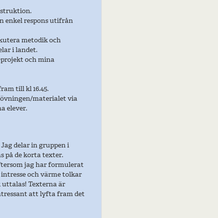
nstruktion.
en enkel respons utifrån
skutera metodik och
lar i landet.
-projekt och mina
m till kl 16.45.
 övningen/materialet via
a elever.
Jag delar in gruppen i
s på de korta texter.
ftersom jag har formulerat
 intresse och värme tolkar
 uttalas! Texterna är
tressant att lyfta fram det