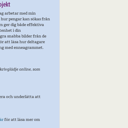
ojekt
 jag arbetar med min
 hur pengar kan sökas från
om ger dig både effektiva
tenhet i din
ågra snabba bilder från de
ör att läsa hur deltagare
ning med enneagrammet.
Skrivglädje online, som
rera och underlätta att
är
för att läsa mer om