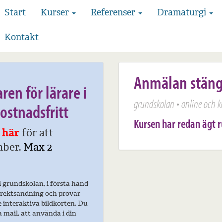
Start
Kurser
Referenser
Dramaturgi
Kontakt
Anmälan stän
en för lärare i
grundskolan • online och k
ostnadsfritt
Kursen har redan ägt 
 här
för att
mber.
Max 2
i grundskolan, i första hand
 direktsändning och prövar
 interaktiva bildkorten. Du
a mail, att använda i din