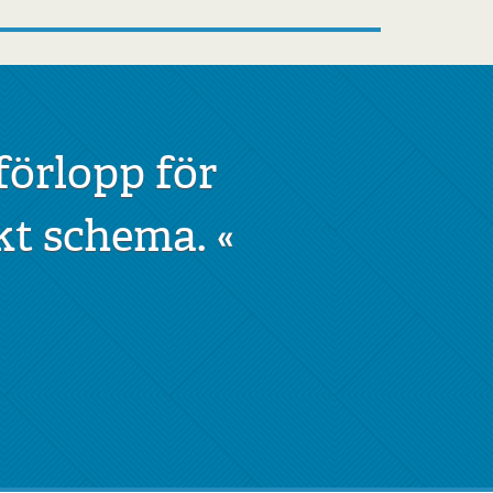
förlopp för
kt schema.
«