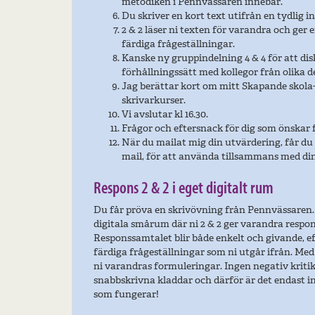
metodiken i Pennvässaren innebär.
Du skriver en kort text utifrån en tydlig i
2 & 2 läser ni texten för varandra och ger 
färdiga frågeställningar.
Kanske ny gruppindelning 4 & 4 för att di
förhållningssätt med kollegor från olika de
Jag berättar kort om mitt Skapande skola
skrivarkurser.
Vi avslutar kl 16.30.
Frågor och eftersnack för dig som önskar fra
När du mailat mig din utvärdering, får du
mail, för att använda tillsammans med din
Respons 2 & 2 i eget digitalt rum
Du får pröva en skrivövning från Pennvässaren. 
digitala smårum där ni 2 & 2 ger varandra respon
Responssamtalet blir både enkelt och givande, e
färdiga frågeställningar som ni utgår ifrån. Med
ni varandras formuleringar. Ingen negativ kritik
snabbskrivna kladdar och därför är det endast in
som fungerar!