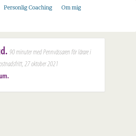
Personlig Coaching
Om mig
gd.
90 minuter med Pennvässaren för lärare i
ostnadsfritt, 27 oktober 2021
rum.