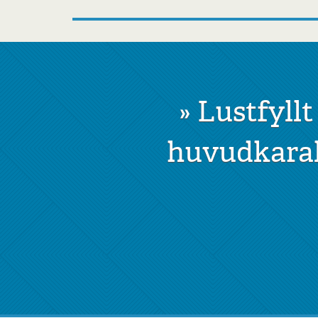
»
Lustfyllt
huvudkarak