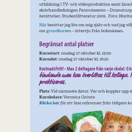
utbildning i TV- och videoproduktion samt lärarl
skrivhandledningen
Pennvässaren – Dramaturgi
berättelser
, Studentlitteratur 2002.
Foto: Marita
Här
berättar jag lite om mig själv och vad jag vil
om
grundkursen
– intervju från bokmässan.
Begränsat antal platser
Kursstart
: onsdag 27 oktober kl. 15:00
Kursslut
: onsdag 27 oktober kl. 16:30
Kostnadsfritt! • Max 2 deltagare från varje skola!:
0 k
bindande men kan överlåtas till kollega.
praktiseras.
Plats
: Vid närmaste dator. Var och kopplar upp s
Kursledare
: Veronica Grönte
Klicka här
för att läsa referenser från tidigare k