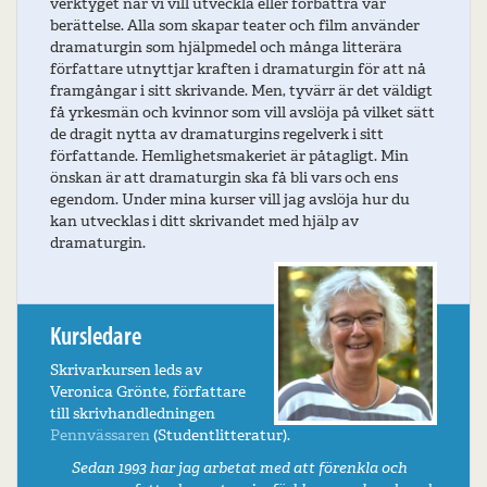
verktyget när vi vill utveckla eller förbättra vår
berättelse. Alla som skapar teater och film använder
dramaturgin som hjälpmedel och många litterära
författare utnyttjar kraften i dramaturgin för att nå
framgångar i sitt skrivande. Men, tyvärr är det väldigt
få yrkesmän och kvinnor som vill avslöja på vilket sätt
de dragit nytta av dramaturgins regelverk i sitt
författande. Hemlighetsmakeriet är påtagligt. Min
önskan är att dramaturgin ska få bli vars och ens
egendom. Under mina kurser vill jag avslöja hur du
kan utvecklas i ditt skrivandet med hjälp av
dramaturgin.
Kursledare
Skrivarkursen leds av
Veronica Grönte, författare
till skrivhandledningen
Pennvässaren
(Studentlitteratur).
Sedan 1993 har jag arbetat med att förenkla och