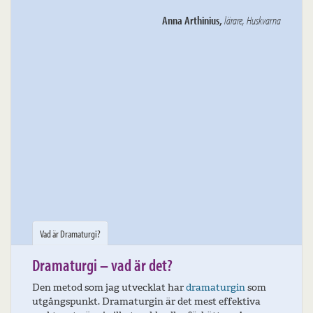
engagemang! En väldigt rolig skrivarkurs
re
,
Huskvarna
som jag ger högsta betyg.
Gerd Derneborg
,Karttekniker/Pensionär, Huskvarna
Vad är Dramaturgi?
Dramaturgi – vad är det?
Den metod som jag utvecklat har
dramaturgin
som
utgångspunkt. Dramaturgin är det mest effektiva