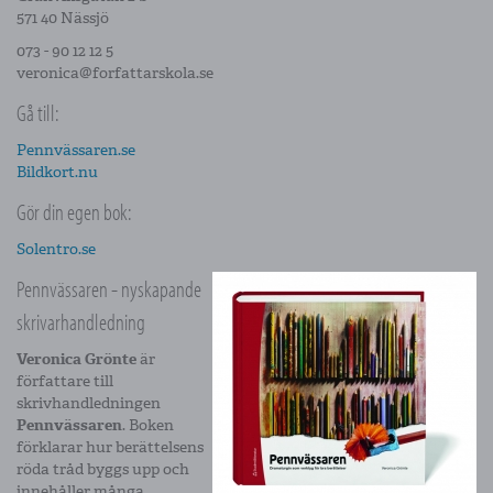
571 40 Nässjö
073 - 90 12 12 5
veronica@forfattarskola.se
Gå till:
Pennvässaren.se
Bildkort.nu
Gör din egen bok:
Solentro.se
Pennvässaren - nyskapande
skrivarhandledning
Veronica Grönte
är
författare till
skrivhandledningen
Pennvässaren
. Boken
förklarar hur berättelsens
röda tråd byggs upp och
innehåller många