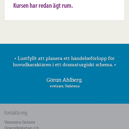
Kursen har redan ägt rum.
»
Lustfyllt att planera ett händelseförlopp för
huvudkaraktären i ett dramaturgiskt schema.
«
Göran Ahlberg,
svetsare, Vadstena
Kontakta mig
Veronica Grönte
Granviksgatan 2 b