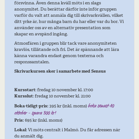
försvinna. Även denna kväll möts i en slags
anonymitet. Du berättar därför inte inför gruppen
varför du valt att anmäla dig till skrivarkvällen, vilket
ditt yrke är, hur många barn du har eller var du bor. Vi
använder oss av en alternativ presentation som
skapar en avspänd ingång.
Atmosfären i gruppen blir tack vare anonymiteten
kravlös, tillåtande och fri. Det är spännande att lära
känna varandra endast genom texterna och
responssamtalen.
Skrivarkursen sker i samarbete med Sensus
Kursstart
: fredag 10 november kl. 17:00
Kursslut
: fredag 10 november kl. 21:00
Boka-tidigt-pris:
395 kr (inkl. moms)
boka senast 10
oktober - spara 300 kr!
Pris:
695 kr (inkl. moms)
Lokal
: Vi möts centralt i Malmö. Du får adressen när
du anmält dig.