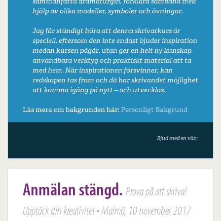
sammanfatta dramaturgin, förklara samband med
hjälp av olika modeller, symboler och övningar.
Jag får ständigt höra att denna skrivarkurs är
speciell, eftersom den inte endast bjuder inspiration
medan kursen pågår, utan ger en helt ny kunskap,
användbara verktyg och praktiskt material att ta
med hem. När inspirationen försvinner, kan
redskapen tas fram och då har skrivandet möjlighet
att komma igång på nytt – och utvecklas.
Läs mera om bakgrunden här:
Personligt
Bakgrund
Bjud med en vän:
Anmälan stängd.
Prova på att skriva!
Upptäck din kreativitet • Malmö, 10 november 2017