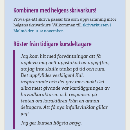
Kombinera med helgens skrivarkurs!
Prova-på-att skriva passar bra som uppvärmning inför
helgens skrivarkurs. Välkommen till
skrivarkursen i
Malmö den 11-12 november.
Röster från tidigare kursdeltagare
å
Det känns som om jag fått mycket att
ften,
smälta. Tydlig undervisning, koncentrerat
rum.
och trivsamt! Mina önskningar var att få
kunskap och inblick i hur man på ett
Det
intressant sätt kan "komma in" i en
gen av
berättelse och skriva om den. Jag känner
att jag fått "smaka på det", men har
n
mycket kvar att lära. Det allra mest
illar
givande var att "Gestalta sin
huvudkaraktär", som var ett nytt sätt att
fundera och tänka på för min del.
"Pirret" i magen byttes ut mot ett stort