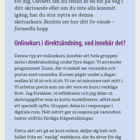
för dig. Oavsett om du redan är en bit på väg i
ditt skrivande eller om du inte alls kommit
igång, har du stor nytta av denna
skrivarkurs:
Berätta om hur ditt liv vände –
förmedla hopp
Onlinekurs i direktsändning, vad innebär det?
Denna typ av onlinekurs, innebär att hela gruppen
möts i direktsändning under fyra dagar. Vi använder
programmet Zoom, där vi enkelt ser varandra och
pratar med varandra. Kursen pågår under 4 dagar
mellan kl 16.30 och 21.00. Vi tar 40 minuters rast mitt i.
Vi arbetar precis som om det vore en kurs i verkliga
livet. Jag föreläser, vi reflekterar och jag delar ut
skrivuppgifter som är korta modelltexter, alltid med
ett speciellt syfte. Gruppen delas in i responspar i
digitala rum. Helt ostört ger ni respons på varandras
texter utifrån färdiga frågeställningar.
Detta sätt att gå en kurs online, skiljer sig helt och
hållet från en ”vanlig” webbkurs, där du sitter för dig