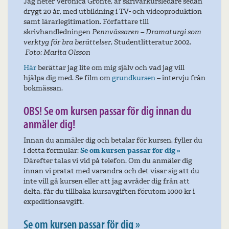
Jag heter Veronica Grönte, är skrivarkursledare sedan
drygt 20 år, med utbildning i TV- och videoproduktion
samt lärarlegitimation. Författare till
skrivhandledningen
Pennvässaren – Dramaturgi som
verktyg för bra berättelser
, Studentlitteratur 2002.
Foto: Marita Olsson
Här
berättar jag lite om mig själv och vad jag vill
hjälpa dig med. Se film om
grundkursen
– intervju från
bokmässan.
OBS! Se om kursen passar för dig innan du
anmäler dig!
Innan du anmäler dig och betalar för kursen, fyller du
i detta formulär:
Se om kursen passar för dig »
Därefter talas vi vid på telefon. Om du anmäler dig
innan vi pratat med varandra och det visar sig att du
inte vill gå kursen eller att jag avråder dig från att
delta, får du tillbaka kursavgiften förutom 1000 kr i
expeditionsavgift.
Se om kursen passar för dig »