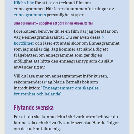
Klicka här
för att se en tecknad film om
enneagrammet. Här läser du sammanfattningar av
enneagrammets
personlighetstyper.
Enneagrammet – uppgifter att göra innan kursen startar
Före kursen behöver du se en film där jag berättar om
varje enneagramkaraktär. Du ser även dessa
9
kortfilmer
och läser ett antal sidor om Enneagrammet
som jag mailar dig. Jag kommer att sända dig ett
frågebatteri om ennegrammet som ger dig en
möjlighet att hitta den enneagramtyp som du själv
använder sig av.
Vill du läsa mer om enneagrammet inför kursen,
rekommenderar jag Marie Bernélis bok som
introduktion:
”Enneagrammet: om skapelse,
brustenhet och helande”.
Flytande svenska
För att du ska kunna delta i skrivarkursen behöver du
kunna tala och skriva flytande svenska. Har du frågor
om detta, kontakta mig.