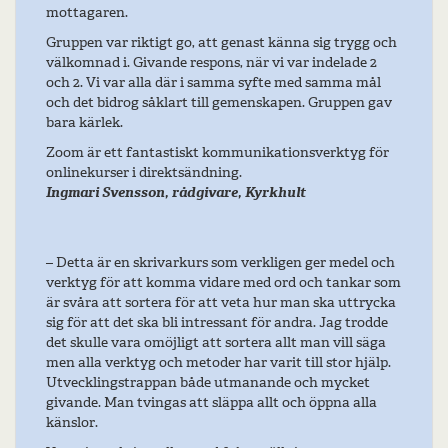
mottagaren.
Gruppen var riktigt go, att genast känna sig trygg och
välkomnad i. Givande respons, när vi var indelade 2
och 2. Vi var alla där i samma syfte med samma mål
och det bidrog såklart till gemenskapen. Gruppen gav
bara kärlek.
Zoom är ett fantastiskt kommunikationsverktyg för
onlinekurser i direktsändning.
Ingmari Svensson, rådgivare, Kyrkhult
– Detta är en skrivarkurs som verkligen ger medel och
verktyg för att komma vidare med ord och tankar som
är svåra att sortera för att veta hur man ska uttrycka
sig för att det ska bli intressant för andra. Jag trodde
det skulle vara omöjligt att sortera allt man vill säga
men alla verktyg och metoder har varit till stor hjälp.
Utvecklingstrappan både utmanande och mycket
givande. Man tvingas att släppa allt och öppna alla
känslor.