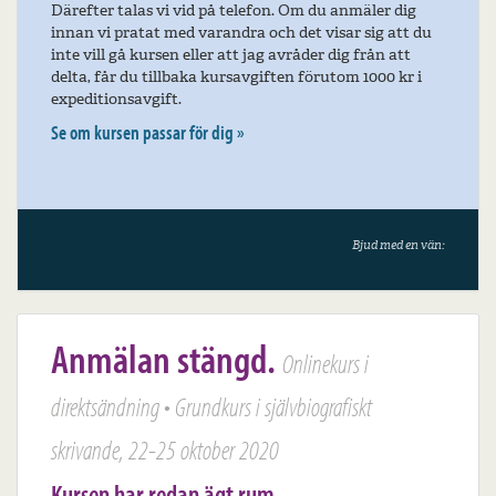
Därefter talas vi vid på telefon. Om du anmäler dig
innan vi pratat med varandra och det visar sig att du
inte vill gå kursen eller att jag avråder dig från att
delta, får du tillbaka kursavgiften förutom 1000 kr i
expeditionsavgift.
Se om kursen passar för dig »
Bjud med en vän:
Anmälan stängd.
Onlinekurs i
direktsändning • Grundkurs i självbiografiskt
skrivande, 22-25 oktober 2020
Kursen har redan ägt rum.