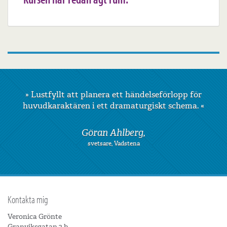
»
Kursen var väl genomtänkt och skickligt
uppbyggd.
«
Nanna Kallas,
chef och psykosyntesterapeut, Stockholm
Kontakta mig
Veronica Grönte
Granviksgatan 2 b