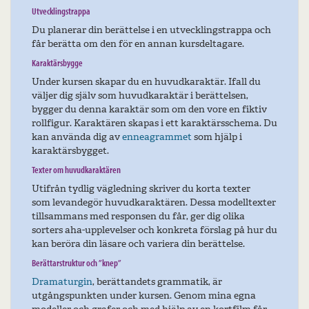
Utvecklingstrappa
Du planerar din berättelse i en utvecklingstrappa och
får berätta om den för en annan kursdeltagare.
Karaktärsbygge
Under kursen skapar du en huvudkaraktär. Ifall du
väljer dig själv som huvudkaraktär i berättelsen,
bygger du denna karaktär som om den vore en fiktiv
rollfigur. Karaktären skapas i ett karaktärsschema. Du
kan använda dig av
enneagrammet
som hjälp i
karaktärsbygget.
Texter om huvudkaraktären
Utifrån tydlig vägledning skriver du korta texter
som levandegör huvudkaraktären. Dessa modelltexter
tillsammans med responsen du får, ger dig olika
sorters aha-upplevelser och konkreta förslag på hur du
kan beröra din läsare och variera din berättelse.
Berättarstruktur och ”knep”
Dramaturgin
, berättandets grammatik, är
utgångspunkten under kursen. Genom mina egna