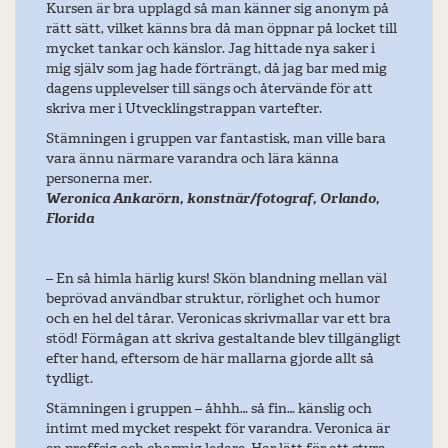
Kursen är bra upplagd så man känner sig anonym på
rätt sätt, vilket känns bra då man öppnar på locket till
mycket tankar och känslor. Jag hittade nya saker i
mig själv som jag hade förträngt, då jag bar med mig
dagens upplevelser till sängs och återvände för att
skriva mer i Utvecklingstrappan vartefter.
Stämningen i gruppen var f
antastisk, man ville bara
vara ännu närmare varandra och lära känna
personerna mer.
Weronica Ankarörn, konstnär/fotograf, Orlando,
Florida
– En så himla härlig kurs! Skön blandning mellan väl
beprövad användbar struktur, rörlighet och humor
och en hel del tårar. Veronicas skrivmallar var ett bra
stöd! Förmågan att skriva gestaltande blev tillgängligt
efter hand, eftersom de här mallarna gjorde allt så
tydligt.
Stämningen i gruppen – åhhh… så fin… känslig och
intimt med mycket respekt för varandra. Veronica är