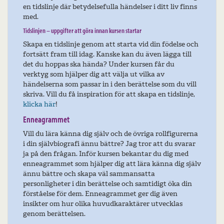
en tidslinje där betydelsefulla händelser i ditt liv finns
med.
Tidslinjen – uppgifter att göra innan kursen startar
Skapa en tidslinje genom att starta vid din födelse och
fortsätt fram till idag. Kanske kan du även lägga till
det du hoppas ska hända? Under kursen får du
verktyg som hjälper dig att välja ut vilka av
händelserna som passar in i den berättelse som du vill
skriva. Vill du få inspiration för att skapa en tidslinje,
klicka här
!
Enneagrammet
Vill du lära känna dig själv och de övriga rollfigurerna
i din självbiografi ännu bättre? Jag tror att du svarar
ja på den frågan. Inför kursen bekantar du dig med
enneagrammet som hjälper dig att lära känna dig själv
ännu bättre och skapa väl sammansatta
personligheter i din berättelse och samtidigt öka din
förståelse för dem. Enneagrammet ger dig även
insikter om hur olika huvudkaraktärer utvecklas
genom berättelsen.