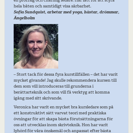
en proffsig och charmig ledare. Har lätt för att styra
hela båten och samtidigt visa sårbarhet.
Sofia Sundquist, arbetar med yoga, hästar, drömmar,
Ängelholm
– Stort tack för dessa fyra kurstillfällen – det har varit
mycket givande! Jag skulle rekommendera kursen till
dem som vill introduceras till grunderna i
berättarteknik och som vill få verktyg att komma
igång med sitt skrivande.
Veronica har varit en mycket bra kursledare som på
ett konstruktivt sätt varvat teori med praktiska
övningar för att skapa bästa förutsättningarna för
oss att utvecklas inom skrivteknik. Hon har varit
lyhörd för våra önskemål och anpassat efter bästa