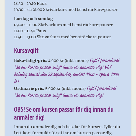
18.30 – 19.10 Paus
19.30 – ca 21.00 Skrivarkurs med bensträckare-pauser
Lördag och söndag
09.00 – 11.00 Skrivarkurs med bensträckare-pauser
11.00 – 11.40 Paus
11.40 – 13.00 Skrivarkurs med bensträckare-pauser
Kursavgift
Boka-tidigt-pris:
4 900 kr (inkl. moms)
Fyll i formuläret
"Se om kursen passar mig" innan du anmäler dig! Vid
bokning senast den 22 september, endast 4900 - spara 1000
kr!
Ordinarie pris:
5 900 kr (inkl. moms)
Fyll i formuläret
"Se om kursen passar mig" innan du anmäler dig!
OBS! Se om kursen passar för dig innan du
anmäler dig!
Innan du anmäler dig och betalar för kursen, fyller du
i ett kort formulär för att se om kursen passar dig.