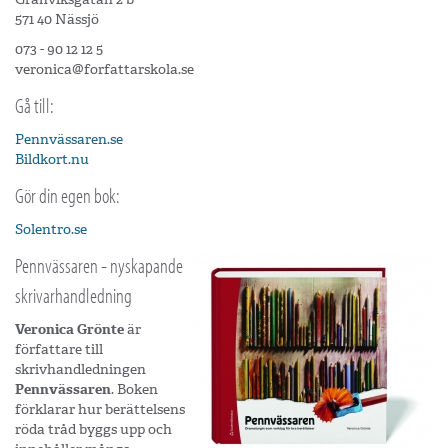
571 40 Nässjö
073 - 90 12 12 5
veronica@forfattarskola.se
Gå till:
Pennvässaren.se
Bildkort.nu
Gör din egen bok:
Solentro.se
Pennvässaren - nyskapande
skrivarhandledning
Veronica Grönte
är
författare till
skrivhandledningen
Pennvässaren
. Boken
förklarar hur berättelsens
röda tråd byggs upp och