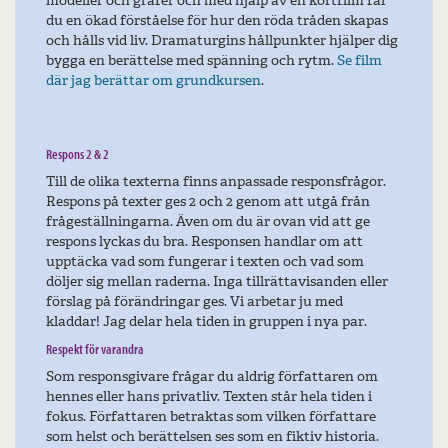
modeller och grafer och med hjälp av en kortfilm får
du en ökad förståelse för hur den röda tråden skapas
och hålls vid liv. Dramaturgins hållpunkter hjälper dig
bygga en berättelse med spänning och rytm.
Se film
där jag berättar om grundkursen
.
Respons 2 & 2
Till de olika texterna finns anpassade responsfrågor.
Respons på texter ges 2 och 2 genom att utgå från
frågeställningarna. Även om du är ovan vid att ge
respons lyckas du bra. Responsen handlar om att
upptäcka vad som fungerar i texten och vad som
döljer sig mellan raderna. Inga tillrättavisanden eller
förslag på förändringar ges. Vi arbetar ju med
kladdar! Jag delar hela tiden in gruppen i nya par.
Respekt för varandra
Som responsgivare frågar du aldrig författaren om
hennes eller hans privatliv. Texten står hela tiden i
fokus. Författaren betraktas som vilken författare
som helst och berättelsen ses som en fiktiv historia.