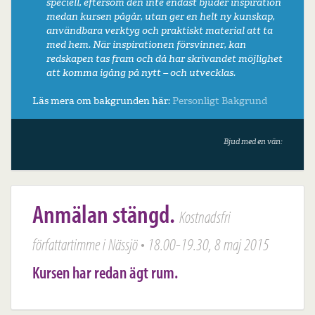
speciell, eftersom den inte endast bjuder inspiration
medan kursen pågår, utan ger en helt ny kunskap,
användbara verktyg och praktiskt material att ta
med hem. När inspirationen försvinner, kan
redskapen tas fram och då har skrivandet möjlighet
att komma igång på nytt – och utvecklas.
Läs mera om bakgrunden här:
Personligt
Bakgrund
Bjud med en vän:
Anmälan stängd.
Kostnadsfri
författartimme i Nässjö • 18.00-19.30, 8 maj 2015
Kursen har redan ägt rum.