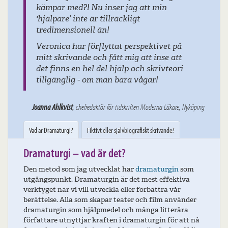
 inser jag att min
utvecklar dramaturgin, som 
r tillräckligt
kan jobba vidare med mitt sk
 än!
tillbaka hoppet om att jag k
är idé med att fortsätta.
flyttat perspektivet på
ch fått mig att inse att
 del hjälp och skrivteori
Ander
m man bara vågar!
aktör för tidskriften Moderna Läkare, Nyköping
Vad är Dramaturgi?
Fiktivt eller självbiografiskt skrivande?
Dramaturgi – vad är det?
Den metod som jag utvecklat har
dramaturgin
som
utgångspunkt. Dramaturgin är det mest effektiva
verktyget när vi vill utveckla eller förbättra vår
berättelse. Alla som skapar teater och film använder
dramaturgin som hjälpmedel och många litterära
författare utnyttjar kraften i dramaturgin för att nå