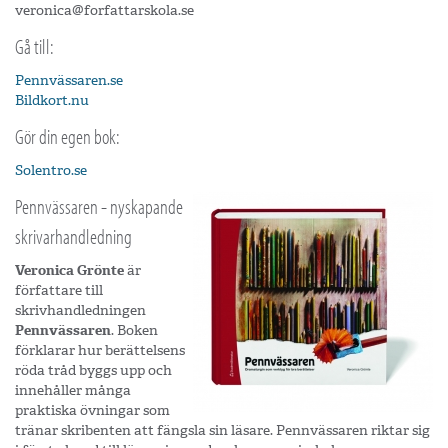
veronica@forfattarskola.se
Gå till:
Pennvässaren.se
Bildkort.nu
Gör din egen bok:
Solentro.se
Pennvässaren - nyskapande
skrivarhandledning
Veronica Grönte
är
författare till
skrivhandledningen
Pennvässaren
. Boken
förklarar hur berättelsens
röda tråd byggs upp och
innehåller många
praktiska övningar som
tränar skribenten att fängsla sin läsare. Pennvässaren riktar sig