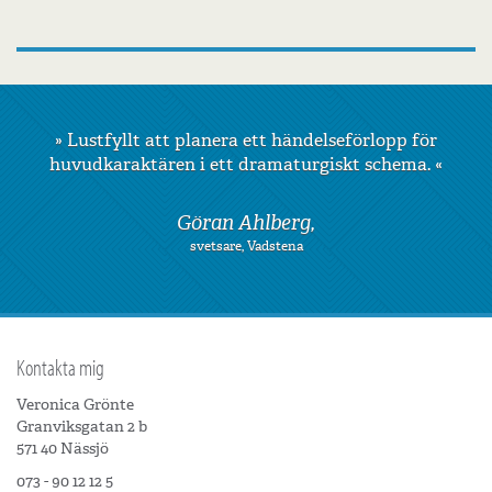
»
Lustfyllt att planera ett händelseförlopp för
huvudkaraktären i ett dramaturgiskt schema.
«
Göran Ahlberg,
svetsare, Vadstena
Kontakta mig
Veronica Grönte
Granviksgatan 2 b
571 40 Nässjö
073 - 90 12 12 5