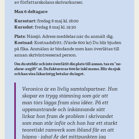
av författarskolans skrivarkurser.
Max 6 deltagare
Kursstart
: fredag 8 maj kl. 18:00
Kursslut
: fredag 8 maj kl. 19:30
Plats
: Nässjö. Adress meddelas när du anmält dig.
Kostnad
: Kostnadsfritt. (Värde 600 kr) Du blir bjuden
på fika. Anmälan är bindande men kan överlåtas till
annan skrivintresserad person.
Om du uteblir och inte överlåtit din plats till annan, tas en ”no-
show-avgift” ut. Du faktureras 600 kr inkl moms. Blir du sjuk
och kan visa läkarintyg betalar du inget.
livlig samtalspartner. Hon
Veronica är den person i Skr
 stämning som gör att
som gett mig de mest konstr
ram sina idéer. På ett
initierade responserna. Ver
ch inkännande sätt
förmåga att på ett mjukt sä
 de problem i skrivandet
det grundläggande i en histor
för och hon har ett starkt
konstruktivt förmedla vad 
rk som ibland får en att
bättre i en text, utan att ne
r det mittpunkten jag
ifrågasätta. Hon bidrar med