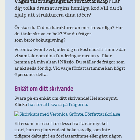
Vägen till framgångsrikt författarskap?
Lär
dig tolka dramaturgins hemliga kod.Vill du få
hjälp att strukturera dina idéer?
Önskar du få dina karaktärer än mer trovärdiga? Har
du tänkt skriva en bok? Har du frågor
som berör bokutgivning?
Veronica Grönte erbjuder dig en kostnadsfri timme där
vi samtalar om dina funderingar medan vi fikar
hemma på min altan i Nässjö. Du ställer de frågor som
är aktuella för dig. Vid varje författartimme kan högst
6 personer delta.
Enkät om ditt skrivande
Svara på en enkät om ditt skrivande! Hel anonymt.
Klicka
här för att svara på frågorna.
Eftersom intresset för dessa träffar är mycket
stort, kan en plats endast bokas av dig som inte
tidigare deltagit i en författartimme eller gått någon