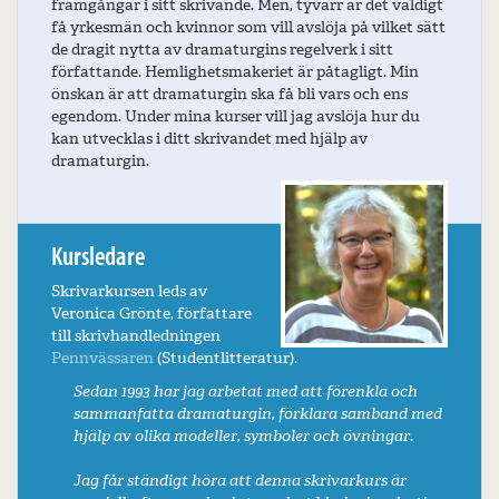
framgångar i sitt skrivande. Men, tyvärr är det väldigt
få yrkesmän och kvinnor som vill avslöja på vilket sätt
de dragit nytta av dramaturgins regelverk i sitt
författande. Hemlighetsmakeriet är påtagligt. Min
önskan är att dramaturgin ska få bli vars och ens
egendom. Under mina kurser vill jag avslöja hur du
kan utvecklas i ditt skrivandet med hjälp av
dramaturgin.
Kursledare
Skrivarkursen leds av
Veronica Grönte, författare
till skrivhandledningen
Pennvässaren
(Studentlitteratur).
Sedan 1993 har jag arbetat med att förenkla och
sammanfatta dramaturgin, förklara samband med
hjälp av olika modeller, symboler och övningar.
Jag får ständigt höra att denna skrivarkurs är