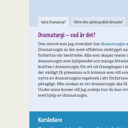
Vad är Dramaturgi?
Fiktivt eller självbiografiskt skrivande?
Dramaturgi – vad är det?
Den metod som jag utvecklat har
dramaturgin
s
Dramaturgin är det mest effektiva verktyget när v
förbättra vår berättelse. Alla som skapar teater
dramaturgin som hjälpmedel och många litterär
kraften i dramaturgin för att nå framgångar i si
det väldigt få yrkesmän och kvinnor som vill avsl
nytta av dramaturgins regelverk i sitt författa
påtagligt. Min önskan är att dramaturgin ska få
Under mina kurser vill jag avslöja hur du kan utv
med hjälp av dramaturgin.
Kursledare