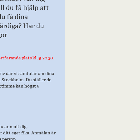
l du få hjälp att
du få dina
värdiga? Har du
gor
tfarande plats kl 19-20.30.
me där vi samtalar om dina
i Stockholm. Du ställer de
tartimme kan högst 6
du anmält dig.
ar ditt eget fika. Anmälan är
e person.