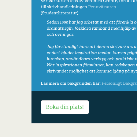
Skrivarkursen leds av Veronica Grönte, författa
till skrivhandledningen
Pennvässaren
(Studentlitteratur).
Sedan 1993 har jag arbetat med att förenkla
dramaturgin, förklara samband med hjälp av 
och övningar.
Jag får ständigt höra att denna skrivarkurs är
endast bjuder inspiration medan kursen pågår
kunskap, användbara verktyg och praktiskt m
När inspirationen försvinner, kan redskapen 
skrivandet möjlighet att komma igång på nytt
Läs mera om bakgrunden här:
Personligt
Bakgr
Boka din plats!