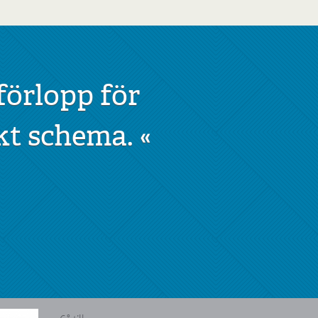
förlopp för
kt schema.
«