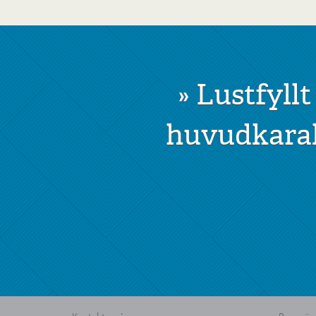
»
Lustfyllt
huvudkarak