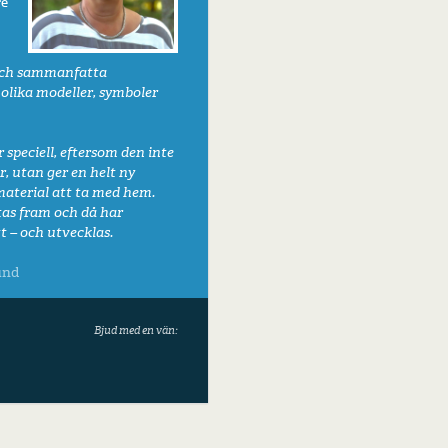
re
 och sammanfatta
olika modeller, symboler
 speciell, eftersom den inte
, utan ger en helt ny
aterial att ta med hem.
tas fram och då har
 – och utvecklas.
und
Bjud med en vän: