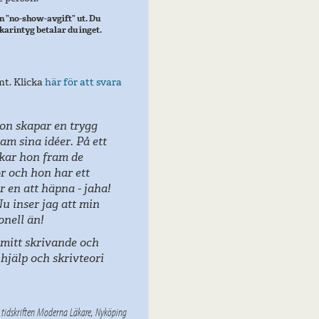
 en ”no-show-avgift” ut. Du
karintyg betalar du inget.
mt. Klicka
här för att svara
Hon skapar en trygg
am sina idéer. På ett
kar hon fram de
r och hon har ett
r en att häpna - jaha!
u inser jag att min
ionell än!
 mitt skrivande och
l hjälp och skrivteori
r tidskriften Moderna Läkare, Nyköping