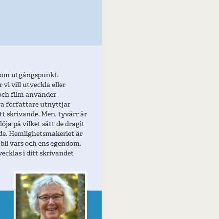
om utgångspunkt.
i vill utveckla eller
 och film använder
a författare utnyttjar
tt skrivande. Men, tyvärr är
öja på vilket sätt de dragit
nde. Hemlighetsmakeriet är
 bli vars och ens egendom.
ecklas i ditt skrivandet