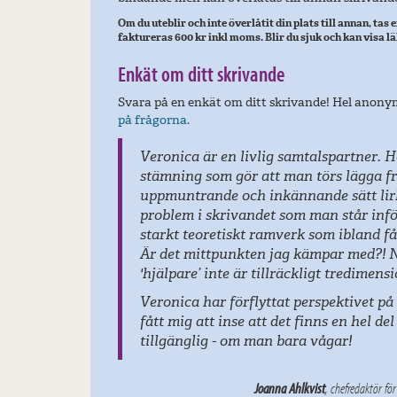
Om du uteblir och inte överlåtit din plats till annan, tas
faktureras 600 kr inkl moms. Blir du sjuk och kan visa lä
Enkät om ditt skrivande
Svara på en enkät om ditt skrivande! Hel anony
på frågorna.
Veronica är en livlig samtalspartner. 
stämning som gör att man törs lägga fr
uppmuntrande och inkännande sätt lir
problem i skrivandet som man står infö
starkt teoretiskt ramverk som ibland få
Är det mittpunkten jag kämpar med?! N
'hjälpare’ inte är tillräckligt tredimens
Veronica har förflyttat perspektivet på
fått mig att inse att det finns en hel de
tillgänglig - om man bara vågar!
Joanna Ahlkvist
, chefredaktör fö