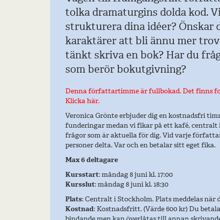
tolka dramaturgins dolda kod. Vil
strukturera dina idéer? Önskar 
karaktärer att bli ännu mer tro
tänkt skriva en bok? Har du frå
som berör bokutgivning?
Denna författartimme är fullbokad. Det finns for
Klicka här.
Veronica Grönte erbjuder dig en kostnadsfri tim
funderingar medan vi fikar på ett kafé, centralt 
frågor som är aktuella för dig. Vid varje förfat
personer delta. Var och en betalar sitt eget fika.
Max 6 deltagare
Kursstart
: måndag 8 juni kl. 17:00
Kursslut
: måndag 8 juni kl. 18:30
Plats
: Centralt i Stockholm. Plats meddelas när 
Kostnad
: Kostnadsfritt. (Värde 600 kr) Du betal
bindande men kan överlåtas till annan skrivand