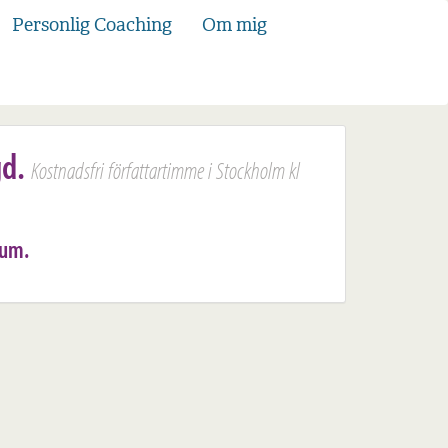
Personlig Coaching
Om mig
gd.
Kostnadsfri författartimme i Stockholm kl
rum.