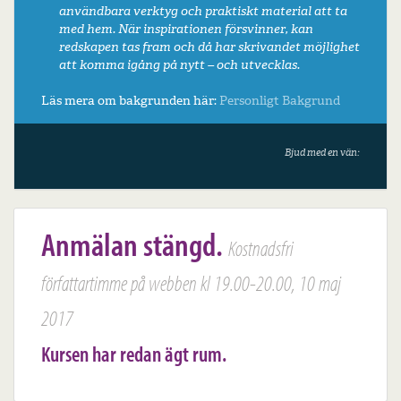
användbara verktyg och praktiskt material att ta
med hem. När inspirationen försvinner, kan
redskapen tas fram och då har skrivandet möjlighet
att komma igång på nytt – och utvecklas.
Läs mera om bakgrunden här:
Personligt
Bakgrund
Bjud med en vän:
Anmälan stängd.
Kostnadsfri
författartimme på webben kl 19.00-20.00, 10 maj
2017
Kursen har redan ägt rum.