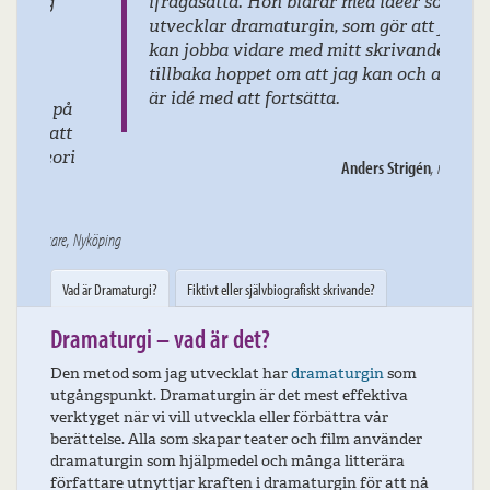
ifrågasätta. Hon bidrar med idéer som
utvecklar dramaturgin, som gör att jag
kan jobba vidare med mitt skrivande, få
tillbaka hoppet om att jag kan och att det
är idé med att fortsätta.
Anders Strigén
, revisor, Hyssna
Vad är Dramaturgi?
Fiktivt eller självbiografiskt skrivande?
Dramaturgi – vad är det?
Den metod som jag utvecklat har
dramaturgin
som
utgångspunkt. Dramaturgin är det mest effektiva
verktyget när vi vill utveckla eller förbättra vår
berättelse. Alla som skapar teater och film använder
dramaturgin som hjälpmedel och många litterära
författare utnyttjar kraften i dramaturgin för att nå