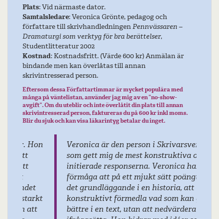
Plats
: Vid närmaste dator.
Samtalsledare
: Veronica Grönte, pedagog och
författare till skrivhandledningen
Pennvässaren –
Dramaturgi som verktyg för bra berättelser
,
Studentlitteratur 2002
Kostnad
: Kostnadsfritt. (Värde 600 kr) Anmälan är
bindande men kan överlåtas till annan
skrivintresserad person.
Eftersom dessa Författartimmar är mycket populära med
många på väntelistan, använder jag mig av en ”no-show-
avgift”. Om du uteblir och inte överlåtit din plats till annan
skrivintresserad person, faktureras du på 600 kr inkl moms.
Blir du sjuk och kan visa läkarintyg betalar du inget.
Veronica är den person i Skrivarsverige
som gett mig de mest konstruktiva och
initierade responserna. Veronica har en
förmåga att på ett mjukt sätt poängtera
det grundläggande i en historia, att
konstruktivt förmedla vad som kan göras
bättre i en text, utan att nedvärdera eller