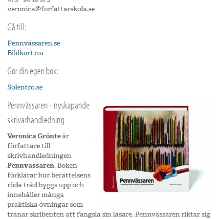
veronica@forfattarskola.se
Gå till:
Pennvässaren.se
Bildkort.nu
Gör din egen bok:
Solentro.se
Pennvässaren - nyskapande
skrivarhandledning
Veronica Grönte
är
författare till
skrivhandledningen
Pennvässaren
. Boken
förklarar hur berättelsens
röda tråd byggs upp och
innehåller många
praktiska övningar som
tränar skribenten att fängsla sin läsare. Pennvässaren riktar sig