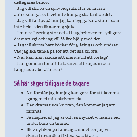
deltagares behov:
– Jag vlll skriva en självbiografi. Har en massa
anteckningar och vet inte hur jag ska få ihop det.
– Jag vill få tips på hur jag kan bygga karaktärer som
inte hela tiden liknar mig själv.
– I min refusering stor det att jag behöver en tydligare
dramaturgi och jag vill få lite hjälp med det.
– Jag vill skriva barnböcker för 5-åringar och undrar
vad jag ska tänka på för att det ska bli bra.
– När kan man skicka sitt manus till ett förlag?
– Hur gör man för att få läsaren att sugas in och
fängslas av berättelsen?
Så här säger tidigare deltagare
Nu förstår jag hur jag kan göra för att komma
igång med mitt skrivprojekt.
Den dramatiska kurvan, den kommer jag att
minnas!
Så inspirerad jag är och så mycket vi hann med
under bara en timme.
Blev nyfiken på Enneagrammet för jag vill
skapa trovärdiga fiktiva karaktärer.