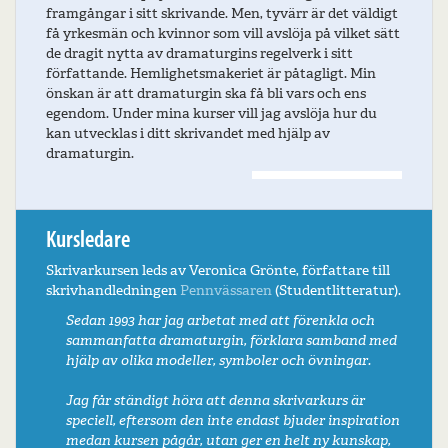
framgångar i sitt skrivande. Men, tyvärr är det väldigt
få yrkesmän och kvinnor som vill avslöja på vilket sätt
de dragit nytta av dramaturgins regelverk i sitt
författande. Hemlighetsmakeriet är påtagligt. Min
önskan är att dramaturgin ska få bli vars och ens
egendom. Under mina kurser vill jag avslöja hur du
kan utvecklas i ditt skrivandet med hjälp av
dramaturgin.
Kursledare
Skrivarkursen leds av Veronica Grönte, författare till
skrivhandledningen
Pennvässaren
(Studentlitteratur).
Sedan 1993 har jag arbetat med att förenkla och
sammanfatta dramaturgin, förklara samband med
hjälp av olika modeller, symboler och övningar.
Jag får ständigt höra att denna skrivarkurs är
speciell, eftersom den inte endast bjuder inspiration
medan kursen pågår, utan ger en helt ny kunskap,