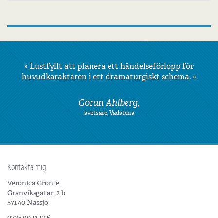
»
Lustfyllt att planera ett händelseförlopp för
huvudkaraktären i ett dramaturgiskt schema.
«
Göran Ahlberg,
svetsare, Vadstena
Kontakta mig
Veronica Grönte
Granviksgatan 2 b
571 40 Nässjö
073 - 90 12 12 5