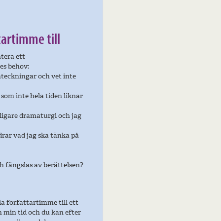
tartimme till
tera ett
es behov:
anteckningar och vet inte
 som inte hela tiden liknar
dligare dramaturgi och jag
drar vad jag ska tänka på
ch fängslas av berättelsen?
a författartimme till ett
min tid och du kan efter