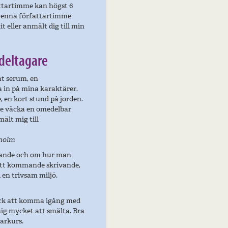
fattartimme kan högst 6
. Denna författartimme
it eller anmält dig till min
deltagare
at serum, en
ga in på mina karaktärer.
 en kort stund på jorden.
de väcka en omedelbar
ält mig till
kholm
gande och om hur man
 mitt kommande skrivande,
i en trivsam miljö.
kick att komma igång med
mig mycket att smälta. Bra
varkurs.