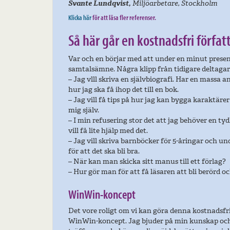
Svante Lundqvist,
Miljöarbetare, Stockholm
Klicka här
för att läsa fler referenser.
Så här går en kostnadsfri förfat
Var och en börjar med att under en minut presen
samtalsämne. Några klipp från tidigare deltagar
– Jag vlll skriva en självbiografi. Har en massa 
hur jag ska få ihop det till en bok.
– Jag vill få tips på hur jag kan bygga karaktärer
mig själv.
– I min refusering stor det att jag behöver en ty
vill få lite hjälp med det.
– Jag vill skriva barnböcker för 5-åringar och un
för att det ska bli bra.
– När kan man skicka sitt manus till ett förlag?
– Hur gör man för att få läsaren att bli berörd o
WinWin-koncept
Det vore roligt om vi kan göra denna kostnadsfri
WinWin-koncept. Jag bjuder på min kunskap och 