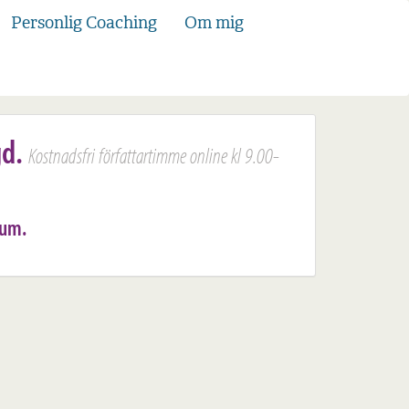
Personlig Coaching
Om mig
gd.
Kostnadsfri författartimme online kl 9.00-
rum.