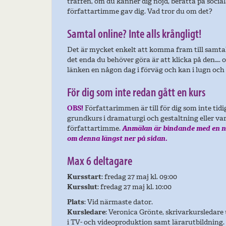
träffen, om du känner dig nöjd, berätta på soci
författartimme gav dig. Vad tror du om det?
Samtal online? Inte alls krångligt!
Det är mycket enkelt att komma fram till samtal
det enda du behöver göra är att klicka på den….
länken en någon dag i förväg och kan i lugn och 
För dig som inte redan gått en kurs
OBS!
Författarimmen är till för dig som inte tidi
grundkurs i dramaturgi och gestaltning eller va
författartimme.
Anmälan är bindande med en n
om denna längst ner på sidan.
Max 6 deltagare
Kursstart
: fredag 27 maj kl. 09:00
Kursslut
: fredag 27 maj kl. 10:00
Plats
: Vid närmaste dator.
Kursledare
: Veronica Grönte, skrivarkursledare
i TV- och videoproduktion samt lärarutbildning. F