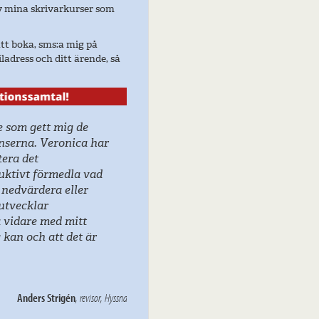
av mina skrivarkurser som
tt boka, sms:a mig på
ladress och ditt ärende, så
e som gett mig de
nserna. Veronica har
tera det
ruktivt förmedla vad
 nedvärdera eller
utvecklar
 vidare med mitt
 kan och att det är
Anders Strigén
, revisor, Hyssna