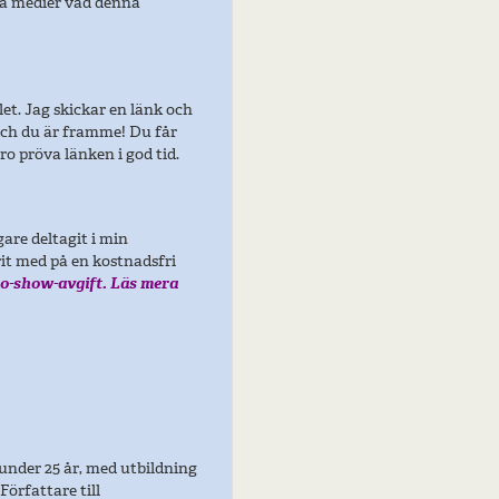
ala medier vad denna
et. Jag skickar en länk och
 och du är framme! Du får
ro pröva länken i god tid.
gare deltagit i min
rit med på en kostnadsfri
o-show-avgift. Läs mera
 under 25 år, med utbildning
örfattare till