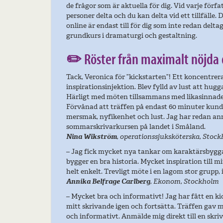
de frågor som är aktuella för dig. Vid varje för
personer delta och du kan delta vid ett tillfälle
online är endast till för dig som inte redan deltag
grundkurs i dramaturgi och gestaltning.
✏️ Röster från maximalt nöjda 
Tack, Veronica för ”kickstarten”! Ett koncentrer
inspirationsinjektion. Blev fylld av lust att hug
Härligt med möten tillsammans med likasinnade,
Förvånad att träffen på endast 60 minuter kun
mersmak, nyfikenhet och lust. Jag har redan anm
sommarskrivarkursen på landet i Småland.
Nina Wikström
, operationssjuksköterska, Stoc
– Jag fick mycket nya tankar om karaktärsbyg
bygger en bra historia. Mycket inspiration till
helt enkelt. Trevligt möte i en lagom stor grupp, 
Annika Belfrage Carlberg
, Ekonom, Stockholm
– Mycket bra och informativt! Jag har fått en 
mitt skrivande igen och fortsätta. Träffen gav 
och informativt. Anmälde mig direkt till en skri