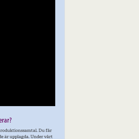
erar?
ntroduktionssamtal. Du får
de är upplagda. Under vårt