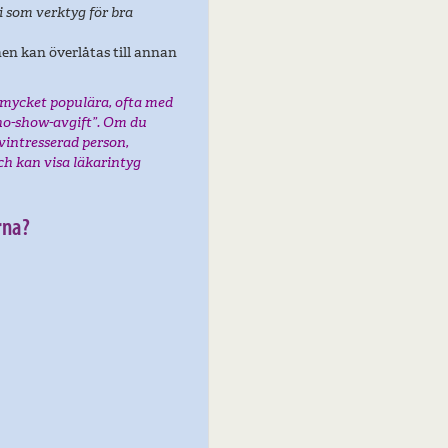
 som verktyg för bra
en kan överlåtas till annan
 mycket populära, ofta med
no-show-avgift”. Om du
ivintresserad person,
ch kan visa läkarintyg
rna?