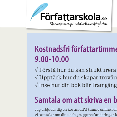
27 maj 2022
Kostnadsfri författartimme
9.00-10.00
√
Förstå hur du kan strukturera 
√
Upptäck hur du skapar trovärd
√
Inse hur din bok blir framgång
Samtala om att skriva en 
Jag erbjuder dig en kostnadsfri timme online i 
vi samtalar om dina och gruppens funderingar kr