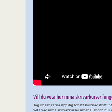
Vill du veta hur mina skrivarkurser fung
Jag ringer gärna upp dig för ett kostnadsfritt i
veta vad mina skrivarkurser innehåller och hur 