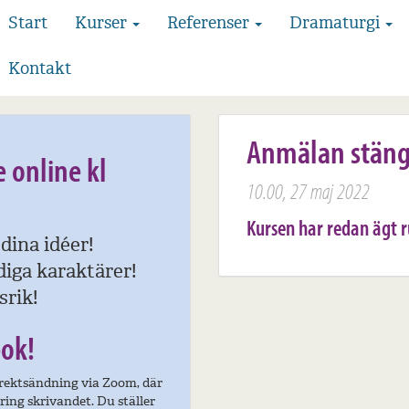
Start
Kurser
Referenser
Dramaturgi
Kontakt
Anmälan stän
 online kl
10.00, 27 maj 2022
Kursen har redan ägt 
dina idéer!
iga karaktärer!
srik!
bok!
direktsändning via Zoom, där
ing skrivandet. Du ställer