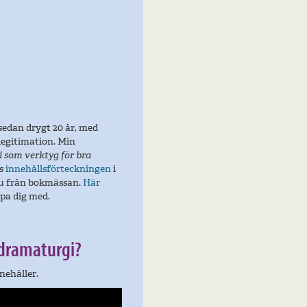
sedan drygt 20 år, med
legitimation. Min
 som verktyg för bra
äs
innehållsförteckningen
i
ju från bokmässan.
Här
lpa dig med.
 dramaturgi?
nehåller.