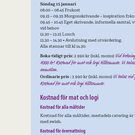
Söndag 15 januari
08.00 – 08.45 Frukost
09.15 – 09.35 Morgonskrivande – inspiration från b
09.45 – 10.45 Eget skrivande, informella samtal, v
vid behov
12.30 – 13.15 Lunch
13.30 – 14.30 • Avslutning med utvärdering.
Alla stannar till kl 14.30.
Boka-tidigt-pris:
2 990 kr (inkl. moms)
Vid bokning
1000 kr! Kostnad för mat och logi tillkommer. Vi talas
anmälan.
Ordinarie pris :
3 990 kr (inkl. moms)
Vi talas vid
Kostnad för mat och logi tillkommer.
Kostnad för mat och logi
Kostnad för alla måltider
Kostnad för alla måltider, mestadels catering är 
med swish.
Kostnad för övernattning