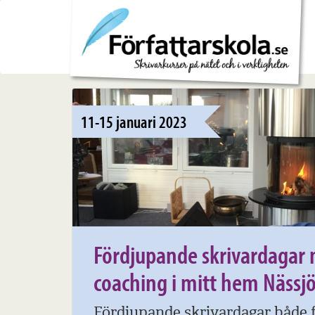
11-15 januari 2023
Fördjupande skrivardagar 
coaching i mitt hem Nässj
Fördjupande skrivardagar både 