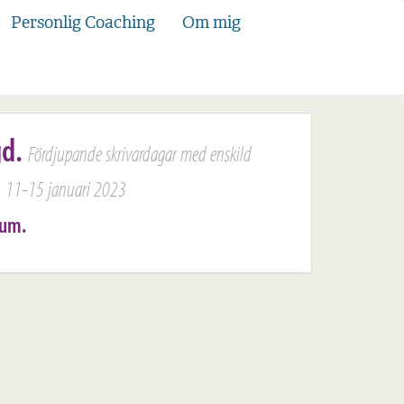
Personlig Coaching
Om mig
gd.
Fördjupande skrivardagar med enskild
ö, 11-15 januari 2023
rum.