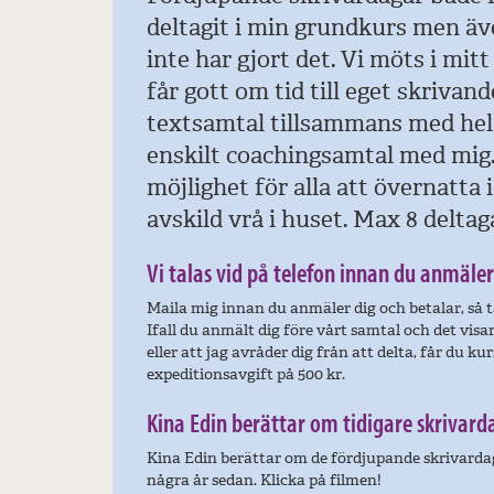
deltagit i min grundkurs men äv
inte har gjort det. Vi möts i mit
får gott om tid till eget skrivan
textsamtal tillsammans med he
enskilt coachingsamtal med mig.
möjlighet för alla att övernatta 
avskild vrå i huset. Max 8 deltag
Vi talas vid på telefon innan du anmäler
Maila mig innan du anmäler dig och betalar, så tal
Ifall du anmält dig före vårt samtal och det visar 
eller att jag avråder dig från att delta, får du k
expeditionsavgift på 500 kr.
Kina Edin berättar om tidigare skrivard
Kina Edin berättar om de fördjupande skrivardag
några år sedan. Klicka på filmen!