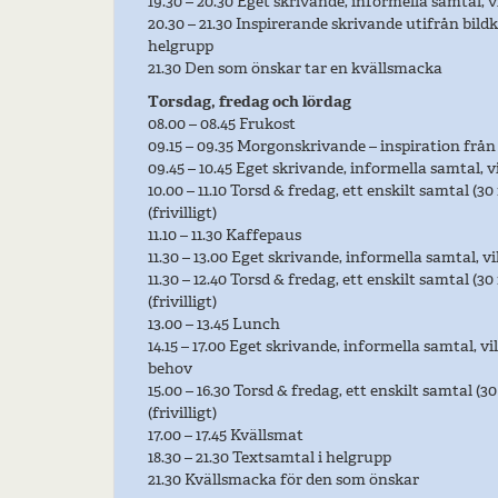
19.30 – 20.30 Eget skrivande, informella samtal, 
20.30 – 21.30 Inspirerande skrivande utifrån bild
helgrupp
21.30 Den som önskar tar en kvällsmacka
Torsdag, fredag och lördag
08.00 – 08.45 Frukost
09.15 – 09.35 Morgonskrivande – inspiration från b
09.45 – 10.45 Eget skrivande, informella samtal, 
10.00 – 11.10 Torsd & fredag, ett enskilt samtal (
(frivilligt)
11.10 – 11.30 Kaffepaus
11.30 – 13.00 Eget skrivande, informella samtal, v
11.30 – 12.40 Torsd & fredag, ett enskilt samtal (
(frivilligt)
13.00 – 13.45 Lunch
14.15 – 17.00 Eget skrivande, informella samtal, vi
behov
15.00 – 16.30 Torsd & fredag, ett enskilt samtal 
(frivilligt)
17.00 – 17.45 Kvällsmat
18.30 – 21.30 Textsamtal i helgrupp
21.30 Kvällsmacka för den som önskar