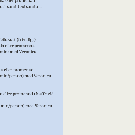
vila eller promenad
kort samt textsamtal i
ildkort (frivilligt)
vila eller promenad
30 min) med Veronica
ila eller promenad
30 min/person) med Veronica
la eller promenad • kaffe vid
(30 min/person) med Veronica