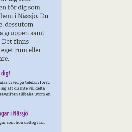
en för dig som
t hem i Nässjö. Du
de, dessutom
la gruppen samt
 Det finns
i eget rum eller
are.
 dig!
as vi vid på telefon först.
sig att du inte vill delta
ursavgiften tillbaka utom en
agar i Nässjö
ar som hon deltog i för