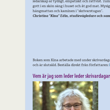
ledarskap är tydligt, empatiskt och rättvist. Tu
gott i en skön säng i huset och åt god mat. Mysig
hängmattan och kaminen i ”skrivarstugan”.
Christina ”Kina” Edin
, studievägledare och sa
Boken som Kina arbetade med under skrivardag
och är slutsåld. Beställa direkt från författaren:
Vem är jag som leder leder skrivardaga