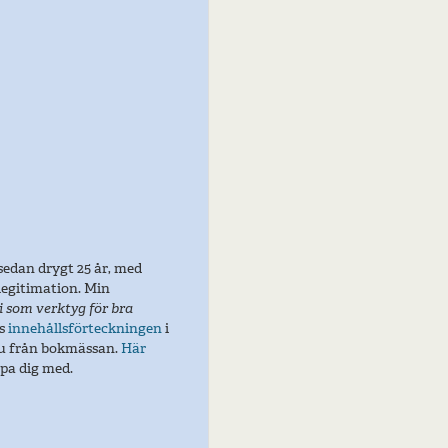
sedan drygt 25 år, med
legitimation. Min
 som verktyg för bra
äs
innehållsförteckningen
i
ju från bokmässan.
Här
lpa dig med.