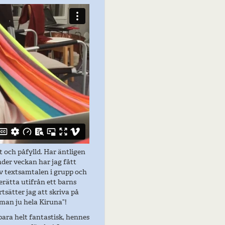
t och påfylld. Har äntligen
nder veckan har jag fått
av textsamtalen i grupp och
berätta utifrån ett barns
tsätter jag att skriva på
 man ju hela Kiruna”!
bara helt fantastisk, hennes