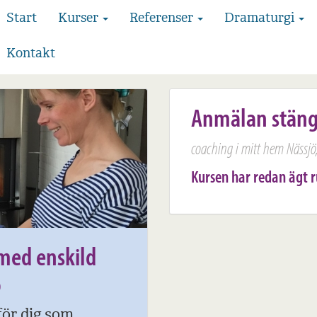
Start
Kurser
Referenser
Dramaturgi
Kontakt
Anmälan stän
coaching i mitt hem Nässj
Kursen har redan ägt 
med enskild
ö
för dig som