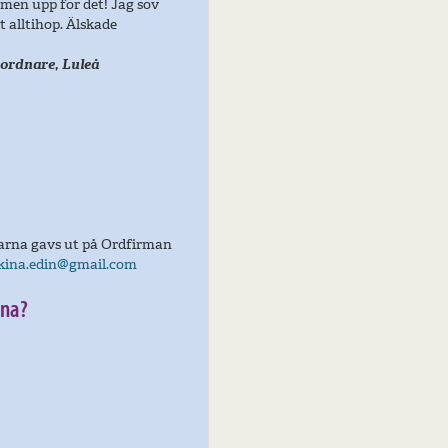
mmen upp för det! Jag sov
t alltihop. Älskade
mordnare, Luleå
arna gavs ut på Ordfirman
kina.edin@gmail.com
rna?