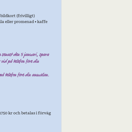
ildkort (frivilligt)
ila eller promenad • kaffe
 senast den 5 januari, spara
 vid på telefon före din
 på telefon före din anmälan.
1750 kr och betalas i förväg