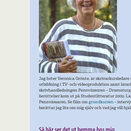
Jag heter Veronica Grönte, är skrivarkursledare 
utbildning i TV- och videoproduktion samt lärar
skrivhandledningen
Pennvässaren – Dramaturgi
berättelser
kom ut på Studentlitteratur 2002. L
Pennvässaren. Se film om
grundkursen
– interv
berättar jag lite om mig själv och vad jag vill hjä
Så här ser det ut hemma hos mig