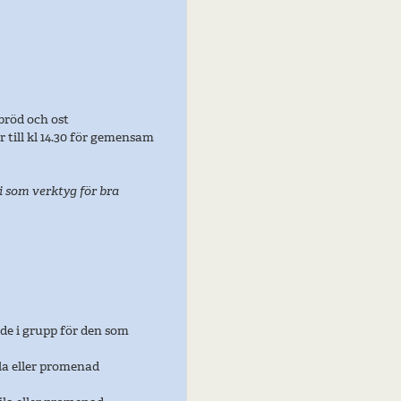
 bröd och ost
ar till kl 14.30 för gemensam
 som verktyg för bra
de i grupp för den som
ila eller promenad